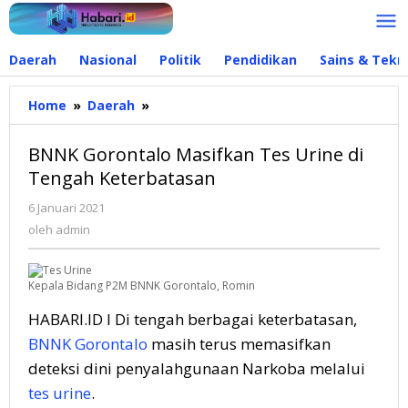
Lewati
ke
konten
Daerah
Nasional
Politik
Pendidikan
Sains & Tekn
Home
»
Daerah
»
BNNK
Gorontalo
Masifkan
BNNK Gorontalo Masifkan Tes Urine di
Tes
Tengah Keterbatasan
Urine
di
6 Januari 2021
oleh
Tengah
admin
oleh
admin
Keterbatasan
Kepala Bidang P2M BNNK Gorontalo, Romin
HABARI.ID I Di tengah berbagai keterbatasan,
BNNK Gorontalo
masih terus memasifkan
deteksi dini penyalahgunaan Narkoba melalui
tes urine
.