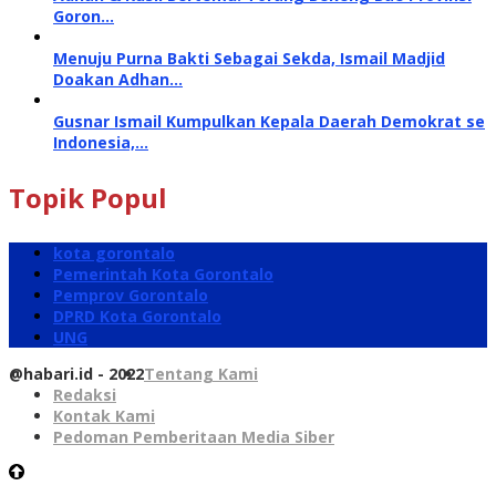
Goron…
Menuju Purna Bakti Sebagai Sekda, Ismail Madjid
Doakan Adhan…
Gusnar Ismail Kumpulkan Kepala Daerah Demokrat se
Indonesia,…
Topik Popul
kota gorontalo
Pemerintah Kota Gorontalo
Pemprov Gorontalo
DPRD Kota Gorontalo
UNG
@habari.id - 2022
Tentang Kami
Redaksi
Kontak Kami
Pedoman Pemberitaan Media Siber