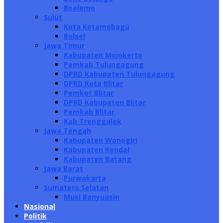
Boalemo
Sulut
Kota Kotamobagu
Bolsel
Jawa Timur
Kabupaten Mojokerto
Pemkab Tulungagung
DPRD Kabupaten Tulungagung
DPRD Kota Blitar
Pemkot Blitar
DPRD Kabupaten Blitar
Pemkab Blitar
Kab Trenggalek
Jawa Tengah
Kabupaten Wonogiri
Kabupaten Kendal
Kabupaten Batang
Jawa Barat
Purwakarta
Sumatera Selatan
Musi Banyuasin
Nasional
Politik