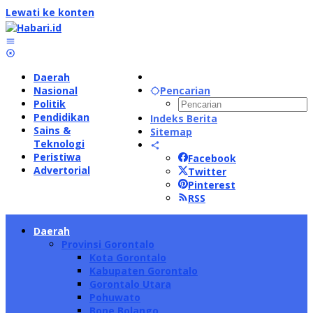
Lewati ke konten
Daerah
Nasional
Pencarian
Politik
Pendidikan
Indeks Berita
Sains &
Sitemap
Teknologi
Peristiwa
Facebook
Advertorial
Twitter
Pinterest
RSS
Daerah
Provinsi Gorontalo
Kota Gorontalo
Kabupaten Gorontalo
Gorontalo Utara
Pohuwato
Bone Bolango