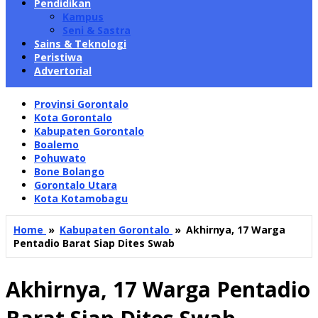
Pendidikan
Kampus
Seni & Sastra
Sains & Teknologi
Peristiwa
Advertorial
Provinsi Gorontalo
Kota Gorontalo
Kabupaten Gorontalo
Boalemo
Pohuwato
Bone Bolango
Gorontalo Utara
Kota Kotamobagu
Home
»
Kabupaten Gorontalo
»
Akhirnya, 17 Warga
Pentadio Barat Siap Dites Swab
Akhirnya, 17 Warga Pentadio