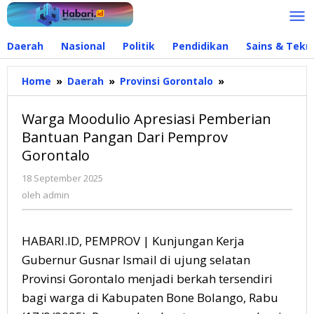
Lewati
ke
konten
Daerah
Nasional
Politik
Pendidikan
Sains & Tekn
Home
»
Daerah
»
Provinsi Gorontalo
»
Warga
Moodulio
Apresiasi
Warga Moodulio Apresiasi Pemberian
Pemberian
Bantuan Pangan Dari Pemprov
Bantuan
Gorontalo
Pangan
Dari
18 September 2025
oleh
Pemprov
admin
oleh
admin
Gorontalo
HABARI.ID, PEMPROV | Kunjungan Kerja
Gubernur Gusnar Ismail di ujung selatan
Provinsi Gorontalo menjadi berkah tersendiri
bagi warga di Kabupaten Bone Bolango, Rabu