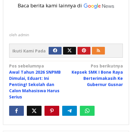
Baca berita kami lainnya di
oleh
admin
Ikuti Kami Pada
Navigasi
Pos sebelumnya
Pos berikutnya
Awal Tahun 2026 SNPMB
Kepsek SMK I Bone Raya
pos
Dimulai, Eduart: Ini
Berterimakasih Ke
Penting! Sekolah dan
Gubernur Gusnar
Calon Mahasiswa Harus
Serius