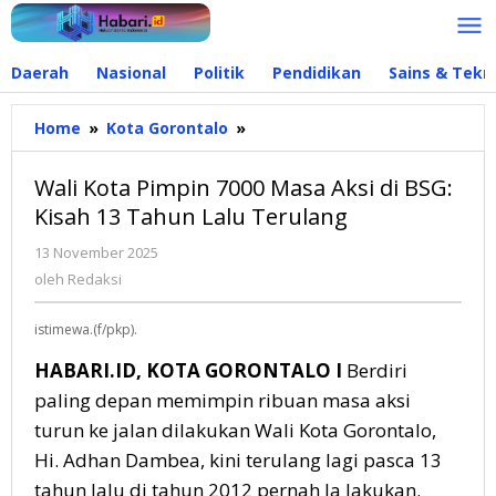
Lewati
ke
konten
Daerah
Nasional
Politik
Pendidikan
Sains & Tekn
Home
»
Kota Gorontalo
»
Wali
Kota
Pimpin
Wali Kota Pimpin 7000 Masa Aksi di BSG:
7000
Kisah 13 Tahun Lalu Terulang
Masa
Aksi
13 November 2025
oleh
di
Redaksi
oleh
Redaksi
BSG:
Kisah
istimewa.(f/pkp).
13
Tahun
HABARI.ID, KOTA GORONTALO I
Berdiri
Lalu
paling depan memimpin ribuan masa aksi
Terulang
turun ke jalan dilakukan Wali Kota Gorontalo,
Hi. Adhan Dambea, kini terulang lagi pasca 13
tahun lalu di tahun 2012 pernah Ia lakukan.