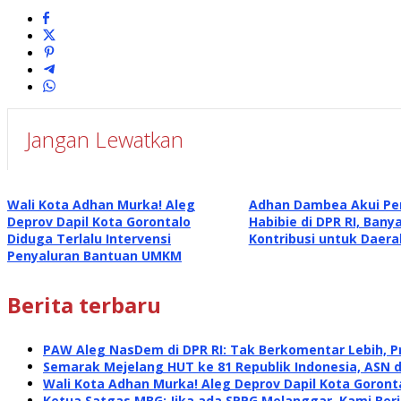
Jangan Lewatkan
Wali Kota Adhan Murka! Aleg
Adhan Dambea Akui Per
Deprov Dapil Kota Gorontalo
Habibie di DPR RI, Bany
Diduga Terlalu Intervensi
Kontribusi untuk Daera
Penyaluran Bantuan UMKM
Berita terbaru
PAW Aleg NasDem di DPR RI: Tak Berkomentar Lebih, P
Semarak Mejelang HUT ke 81 Republik Indonesia, ASN 
Wali Kota Adhan Murka! Aleg Deprov Dapil Kota Goront
Ketua Satgas MBG: Jika ada SPPG Melanggar, Kami Ber