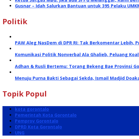
Gusnar – Idah Salurkan Bantuan untuk 395 Pelaku UMK
Politik
PAW Aleg NasDem di DPR RI: Tak Berkomentar Lebih, P
Komunikasi Politik Nonverbal Ala Ghalieb, Peluang Koal
Adhan & Rusli Bertemu: Torang Bekeng Bae Provinsi G
Menuju Purna Bakti Sebagai Sekda, Ismail Madjid Doa
Topik Popul
kota gorontalo
Pemerintah Kota Gorontalo
Pemprov Gorontalo
DPRD Kota Gorontalo
UNG