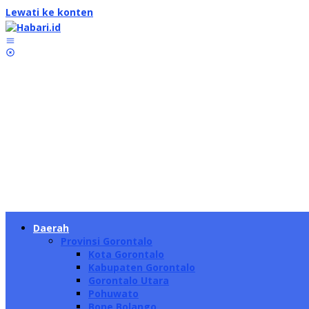
Lewati ke konten
Daerah
Provinsi Gorontalo
Kota Gorontalo
Kabupaten Gorontalo
Gorontalo Utara
Pohuwato
Bone Bolango