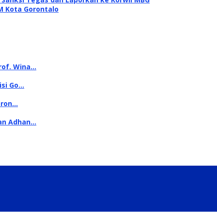
M Kota Gorontalo
rof. Wina…
isi Go…
oron…
kan Adhan…