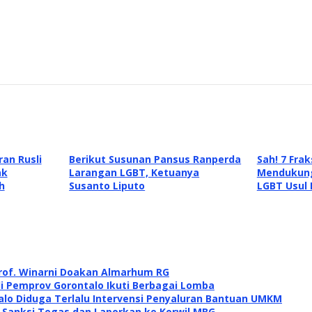
an Rusli
Berikut Susunan Pansus Ranperda
Sah! 7 Fra
ak
Larangan LGBT, Ketuanya
Mendukung
h
Susanto Liputo
LGBT Usul 
rof. Winarni Doakan Almarhum RG
di Pemprov Gorontalo Ikuti Berbagai Lomba
alo Diduga Terlalu Intervensi Penyaluran Bantuan UMKM
i Sanksi Tegas dan Laporkan ke Korwil MBG