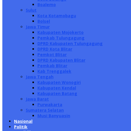
Boalemo
Sulut
Kota Kotamobagu
Bolsel
Jawa Timur
Kabupaten Mojokerto
Pemkab Tulungagung
DPRD Kabupaten Tulungagung
DPRD Kota Blitar
Pemkot Blitar
DPRD Kabupaten Blitar
Pemkab Blitar
Kab Trenggalek
Jawa Tengah
Kabupaten Wonogiri
Kabupaten Kendal
Kabupaten Batang
Jawa Barat
Purwakarta
Sumatera Selatan
Musi Banyuasin
Nasional
Politik