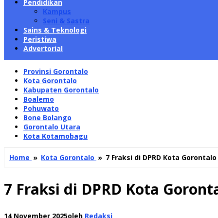
Pendidikan
Kampus
Seni & Sastra
Sains & Teknologi
Peristiwa
Advertorial
Provinsi Gorontalo
Kota Gorontalo
Kabupaten Gorontalo
Boalemo
Pohuwato
Bone Bolango
Gorontalo Utara
Kota Kotamobagu
Home
»
Kota Gorontalo
»
7 Fraksi di DPRD Kota Goronta
7 Fraksi di DPRD Kota Goron
14 November 2025
oleh
Redaksi