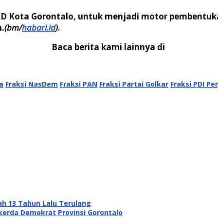
RD Kota Gorontalo, untuk menjadi motor pembentu
n.
(bm/
habari.id
).
Baca berita kami lainnya di
a
Fraksi NasDem
Fraksi PAN
Fraksi Partai Golkar
Fraksi PDI Pe
ah 13 Tahun Lalu Terulang
erda Demokrat Provinsi Gorontalo