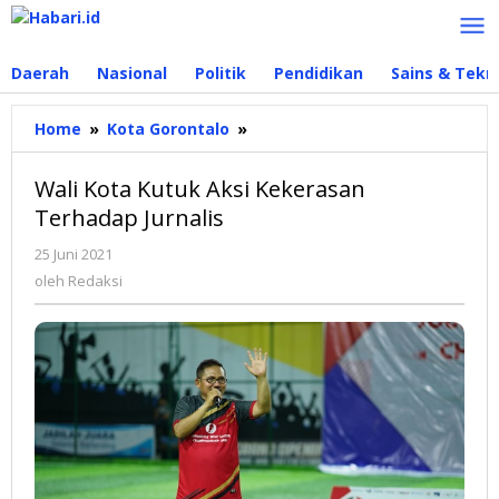
Lewati
ke
konten
Daerah
Nasional
Politik
Pendidikan
Sains & Tekn
Home
»
Kota Gorontalo
»
Wali
Kota
Kutuk
Wali Kota Kutuk Aksi Kekerasan
Aksi
Terhadap Jurnalis
Kekerasan
Terhadap
25 Juni 2021
oleh
Jurnalis
Redaksi
oleh
Redaksi