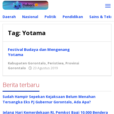
Lewati
ke
konten
Daerah
Nasional
Politik
Pendidikan
Sains & Tekn
Tag:
Yotama
Festival Budaya dan Mengenang
Yotama
Kabupaten Gorontalo
,
Peristiwa
,
Provinsi
Gorontalo
23 Agustus 2019
oleh
admin
Berita terbaru
Sudah Hampir Sepekan Kejaksaan Belum Menahan
Tersangka Eks Pj Gubernur Gorontalo, Ada Apa?
Jelang Hari Kemerdekaan RI, Pemkot Bagi 10.000 Bendera