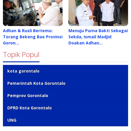
Adhan & Rusli Bertemu:
Menuju Purna Bakti Sebagai
Torang Bekeng Bae Provinsi
Sekda, Ismail Madjid
Goron…
Doakan Adhan…
Topik Popul
kota gorontalo
Pemerintah Kota Gorontalo
Pemprov Gorontalo
DPRD Kota Gorontalo
UNG