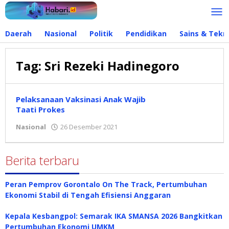
Lewati
ke
konten
Daerah
Nasional
Politik
Pendidikan
Sains & Tekn
Tag:
Sri Rezeki Hadinegoro
Pelaksanaan Vaksinasi Anak Wajib
Taati Prokes
Nasional
26 Desember 2021
oleh
Hidayat
Mokambu
Berita terbaru
Peran Pemprov Gorontalo On The Track, Pertumbuhan
Ekonomi Stabil di Tengah Efisiensi Anggaran
Kepala Kesbangpol: Semarak IKA SMANSA 2026 Bangkitkan
Pertumbuhan Ekonomi UMKM