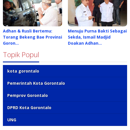
Adhan & Rusli Bertemu:
Menuju Purna Bakti Sebagai
Torang Bekeng Bae Provinsi
Sekda, Ismail Madjid
Goron…
Doakan Adhan…
Topik Popul
kota gorontalo
Pemerintah Kota Gorontalo
Pemprov Gorontalo
DPRD Kota Gorontalo
UNG