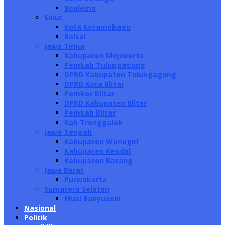
Boalemo
Sulut
Kota Kotamobagu
Bolsel
Jawa Timur
Kabupaten Mojokerto
Pemkab Tulungagung
DPRD Kabupaten Tulungagung
DPRD Kota Blitar
Pemkot Blitar
DPRD Kabupaten Blitar
Pemkab Blitar
Kab Trenggalek
Jawa Tengah
Kabupaten Wonogiri
Kabupaten Kendal
Kabupaten Batang
Jawa Barat
Purwakarta
Sumatera Selatan
Musi Banyuasin
Nasional
Politik