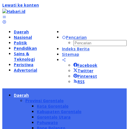
Lewati ke konten
Daerah
Nasional
Pencarian
Politik
Pendidikan
Indeks Berita
Sains &
Sitemap
Teknologi
Peristiwa
Facebook
Advertorial
Twitter
Pinterest
RSS
Daerah
Provinsi Gorontalo
Kota Gorontalo
Kabupaten Gorontalo
Gorontalo Utara
Pohuwato
Bone Bolango