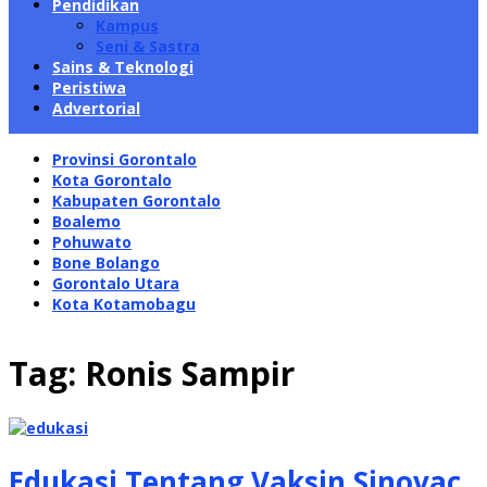
Pendidikan
Kampus
Seni & Sastra
Sains & Teknologi
Peristiwa
Advertorial
Provinsi Gorontalo
Kota Gorontalo
Kabupaten Gorontalo
Boalemo
Pohuwato
Bone Bolango
Gorontalo Utara
Kota Kotamobagu
Tag:
Ronis Sampir
Edukasi Tentang Vaksin Sinovac