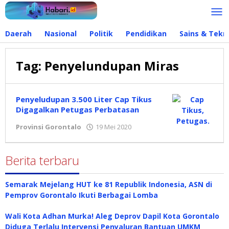
Lewati
ke
konten
Daerah
Nasional
Politik
Pendidikan
Sains & Tekn
Tag:
Penyelundupan Miras
Penyeludupan 3.500 Liter Cap Tikus
Digagalkan Petugas Perbatasan
Provinsi Gorontalo
19 Mei 2020
oleh
admin
Berita terbaru
Semarak Mejelang HUT ke 81 Republik Indonesia, ASN di
Pemprov Gorontalo Ikuti Berbagai Lomba
Wali Kota Adhan Murka! Aleg Deprov Dapil Kota Gorontalo
Diduga Terlalu Intervensi Penyaluran Bantuan UMKM