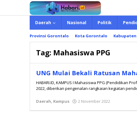
Lewati
ke
konten
Daerah
Nasional
Politik
Pendi
Provinsi Gorontalo
Kota Gorontalo
Kabupaten
Tag:
Mahasiswa PPG
UNG Mulai Bekali Ratusan Mah
HABARI.ID, KAMPUS I Mahasiswa PPG (Pendidikan Profe
2022, diberikan pengenalan rangkaian kegiatan pend
Daerah
,
Kampus
2 November 2022
oleh
admin