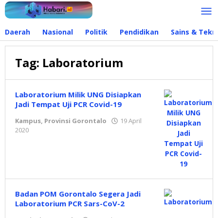
Lewati
ke
konten
Daerah
Nasional
Politik
Pendidikan
Sains & Tekn
Tag:
Laboratorium
Laboratorium Milik UNG Disiapkan
Jadi Tempat Uji PCR Covid-19
Kampus
,
Provinsi Gorontalo
19 April
2020
oleh
admin
Badan POM Gorontalo Segera Jadi
Laboratorium PCR Sars-CoV-2