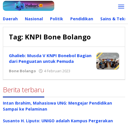
Lewati
ke
konten
Daerah
Nasional
Politik
Pendidikan
Sains & Tekn
Tag:
KNPI Bone Bolango
Ghalieb: Musda V KNPI Bonebol Bagian
dari Penguatan untuk Pemuda
Bone Bolango
4 Februari 2023
oleh
Redaksi
Berita terbaru
Intan Ibrahim, Mahasiswa UNG: Mengejar Pendidikan
Sampai ke Pelaminan
Susanto H. Liputo: UNIGO adalah Kampus Pergerakan