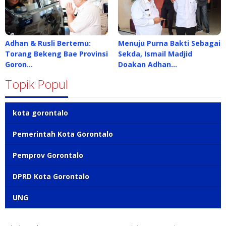
Adhan & Rusli Bertemu:
Menuju Purna Bakti Sebagai
Torang Bekeng Bae Provinsi
Sekda, Ismail Madjid
Goron…
Doakan Adhan…
Topik Popul
kota gorontalo
Pemerintah Kota Gorontalo
Pemprov Gorontalo
DPRD Kota Gorontalo
UNG