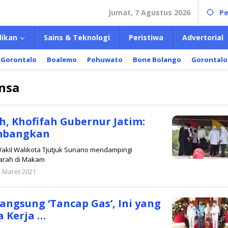
Jumat, 7 Agustus 2026
Pe
dikan
Sains & Teknologi
Peristiwa
Advertorial
 Gorontalo
Boalemo
Pohuwato
Bone Bolango
Gorontalo
nsa
h, Khofifah Gubernur Jatim:
mbangkan
Wakil Walikota Tjutjuk Sunario mendampingi
iarah di Makam
3 Maret 2021
oleh
admin
angsung ‘Tancap Gas’, Ini yang
a Kerja …