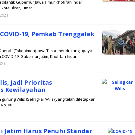
i dilantik Gubernur Jawa Timur Khofifah Indar
ota Blitar, Jumat
 2021
oleh
admin
 COVID-19, Pemkab Trenggalek
 Daerah (Fokopimda) Jawa Timur mendukung upaya
OVID-19. Gubernur Jatim, Khofifah Indar
021
oleh
admin
s, Jadi Prioritas
s Kewilayahan
ung Wilis (Selingkar Wilis) yang telah ditetapkan
 No. 80
di Jatim Harus Penuhi Standar