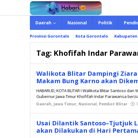
Lewati
ke
konten
Daerah
Nasional
Politik
Pendi
Provinsi Gorontalo
Kota Gorontalo
Kabupaten
Tag:
Khofifah Indar Parawa
Walikota Blitar Dampingi Ziara
Makam Bung Karno akan Dike
HABARI.ID, KOTA BLITAR I Walikota Blitar Santoso dan 
Gubernur Jawa Timur Khofifah Indar Parawansa berz
Daerah
,
Jawa Timur
,
Nasional
,
Pemkot Blitar
Usai Dilantik Santoso–Tjutjuk L
akan Dilakukan di Hari Pertam