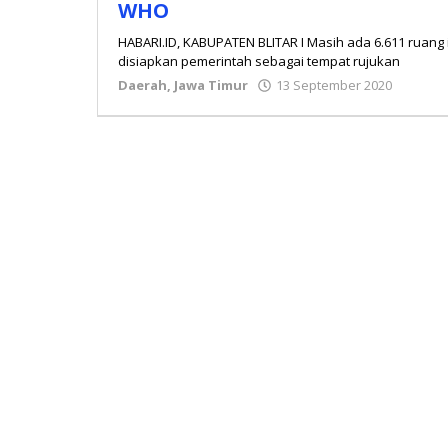
WHO
HABARI.ID, KABUPATEN BLITAR I Masih ada 6.611 ruang i
disiapkan pemerintah sebagai tempat rujukan
Daerah
,
Jawa Timur
13 September 2020
oleh
admin