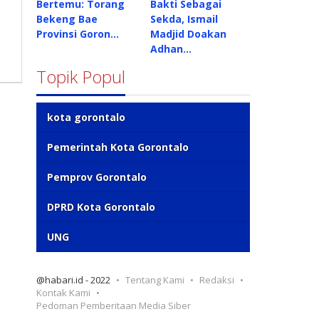
Bertemu: Torang
Bakti Sebagai
Bekeng Bae
Sekda, Ismail
Provinsi Goron…
Madjid Doakan
Adhan…
Topik Popul
kota gorontalo
Pemerintah Kota Gorontalo
Pemprov Gorontalo
DPRD Kota Gorontalo
UNG
@habari.id - 2022
Tentang Kami
Redaksi
Kontak Kami
Pedoman Pemberitaan Media Siber