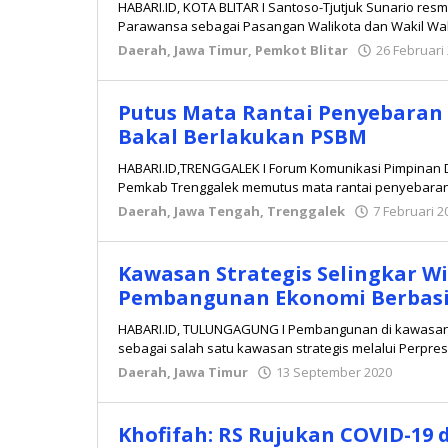
HABARI.ID, KOTA BLITAR I Santoso-Tjutjuk Sunario resm
Parawansa sebagai Pasangan Walikota dan Wakil Walik
Daerah
,
Jawa Timur
,
Pemkot Blitar
26 Februari
Putus Mata Rantai Penyebaran
Bakal Berlakukan PSBM
HABARI.ID,TRENGGALEK I Forum Komunikasi Pimpinan
Pemkab Trenggalek memutus mata rantai penyebaran C
Daerah
,
Jawa Tengah
,
Trenggalek
7 Februari 2
Kawasan Strategis Selingkar Wili
Pembangunan Ekonomi Berbasi
HABARI.ID, TULUNGAGUNG I Pembangunan di kawasan gun
sebagai salah satu kawasan strategis melalui Perpres
Daerah
,
Jawa Timur
13 September 2020
oleh
admin
Khofifah: RS Rujukan COVID-19 