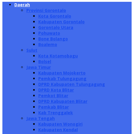
Daerah
Provinsi Gorontalo
Kota Gorontalo
Kabupaten Gorontalo
Gorontalo Utara
Pohuwato
Bone Bolango
Boalemo
Sulut
Kota Kotamobagu
Bolsel
Jawa Timur
Kabupaten Mojokerto
Pemkab Tulungagung
DPRD Kabupaten Tulungagung
DPRD Kota Blitar
Pemkot Blitar
DPRD Kabupaten Blitar
Pemkab Blitar
Kab Trenggalek
Jawa Tengah
Kabupaten Wonogiri
Kabupaten Kendal