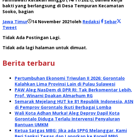
bakti yang berlangsung di Desa Tempuran Kecamatan
Sooko, bagian
Jawa Timur
14 November 2021
oleh
Redaksi
Sebar
Tweet
Tidak Ada Postingan Lagi.
Tidak ada lagi halaman untuk dimuat.
Berita terbaru
Pertumbuhan Ekonomi Triwulan II 2026: Gorontalo
Kalahkan Lima Provinsi Lain di Pulau Sulawesi
PAW Aleg NasDem di DPR RI: Tak Berkomentar Lebih,
Prof. Winarni Doakan Almarhum RG
Semarak Mejelang HUT ke 81 Republik Indonesia, ASN
di Pemprov Gorontalo Ikuti Berbagai Lomba
Wali Kota Adhan Murka! Aleg Deprov Dapil Kota
Gorontalo Diduga Terlalu Intervensi Penyaluran
Bantuan UMKM
Ketua Satgas MBG: Jika ada SPPG Melanggar, Kami
Beri Sanksi Tegas dan Laporkan ke Korwil MBG