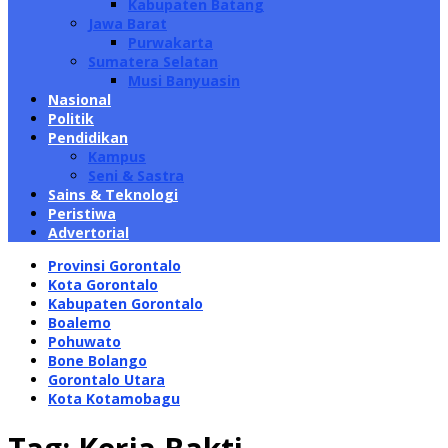
Kabupaten Batang
Jawa Barat
Purwakarta
Sumatera Selatan
Musi Banyuasin
Nasional
Politik
Pendidikan
Kampus
Seni & Sastra
Sains & Teknologi
Peristiwa
Advertorial
Provinsi Gorontalo
Kota Gorontalo
Kabupaten Gorontalo
Boalemo
Pohuwato
Bone Bolango
Gorontalo Utara
Kota Kotamobagu