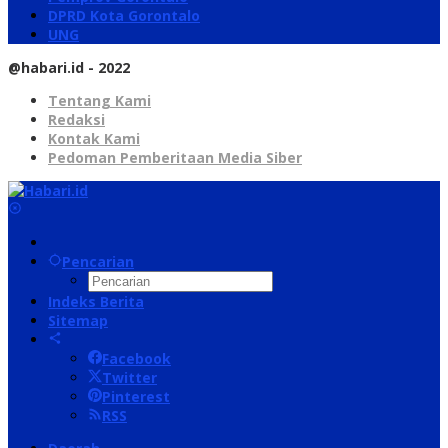
DPRD Kota Gorontalo
UNG
@habari.id - 2022
Tentang Kami
Redaksi
Kontak Kami
Pedoman Pemberitaan Media Siber
Pencarian
Indeks Berita
Sitemap
Facebook
Twitter
Pinterest
RSS