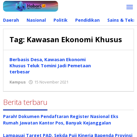
Lewati
ke
konten
Daerah
Nasional
Politik
Pendidikan
Sains & Tekn
Tag:
Kawasan Ekonomi Khusus
Berbasis Desa, Kawasan Ekonomi
Khusus Teluk Tomini Jadi Pemetaan
terbesar
Kampus
15 November 2021
oleh
Hidayat
Mokambu
Berita terbaru
Parah! Dokumen Pendaftaran Register Nasional Eks
Rumah Jawatan Kantor Pos, Banyak Kejanggalan
Lampauai Target PAD, Sekda Puji Kinerja Bapenda Provinsi