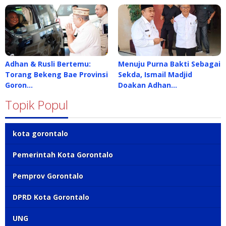
Adhan & Rusli Bertemu:
Menuju Purna Bakti Sebagai
Torang Bekeng Bae Provinsi
Sekda, Ismail Madjid
Goron…
Doakan Adhan…
Topik Popul
kota gorontalo
Pemerintah Kota Gorontalo
Pemprov Gorontalo
DPRD Kota Gorontalo
UNG