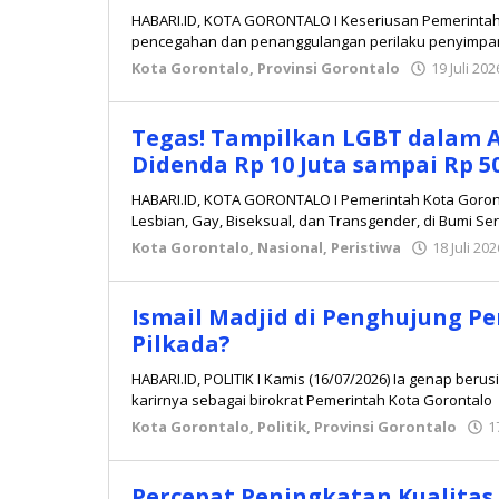
HABARI.ID, KOTA GORONTALO I Keseriusan Pemerintah
pencegahan dan penanggulangan perilaku penyimpang
Kota Gorontalo
,
Provinsi Gorontalo
19 Juli 202
Tegas! Tampilkan LGBT dalam A
Didenda Rp 10 Juta sampai Rp 50
HABARI.ID, KOTA GORONTALO I Pemerintah Kota Goron
Lesbian, Gay, Biseksual, dan Transgender, di Bumi Se
Kota Gorontalo
,
Nasional
,
Peristiwa
18 Juli 202
Ismail Madjid di Penghujung Pe
Pilkada?
HABARI.ID, POLITIK I Kamis (16/07/2026) Ia genap berus
karirnya sebagai birokrat Pemerintah Kota Gorontalo
Kota Gorontalo
,
Politik
,
Provinsi Gorontalo
1
Percepat Peningkatan Kualitas