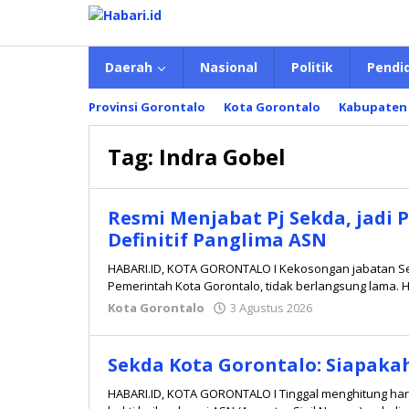
Lewati
ke
konten
Daerah
Nasional
Politik
Pendi
Provinsi Gorontalo
Kota Gorontalo
Kabupaten
Tag:
Indra Gobel
Resmi Menjabat Pj Sekda, jadi 
Definitif Panglima ASN
HABARI.ID, KOTA GORONTALO I Kekosongan jabatan Sek
Pemerintah Kota Gorontalo, tidak berlangsung lama. H
Kota Gorontalo
3 Agustus 2026
oleh
Redaksi
Sekda Kota Gorontalo: Siapakah
HABARI.ID, KOTA GORONTALO I Tinggal menghitung hari,