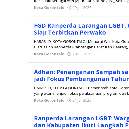
bakti baik sebagai ASN (Aparatur Sipil Negara), sekalig
Kota Gorontalo
29 Juli 2026
oleh
Redaksi
FGD Ranperda Larangan LGBT, W
Siap Terbitkan Perwako
HABARI.ID, KOTA GORONTALO I Menurut Wali Kota Gor
Discussion Ranperda (Rancangan Peraturan Daerah),
Kota Gorontalo
28 Juli 2026
oleh
Redaksi
Adhan: Penanganan Sampah sam
jadi Fokus Pembangunan Tahun
HABARI.ID, KOTA GORONTALO I Pemerintah Kota Goron
yang akan menjadi fokus pelaksanaan program dan 
Kota Gorontalo
21 Juli 2026
oleh
Redaksi
Ranperda Larangan LGBT: Warg
dan Kabupaten Ikuti Langkah 