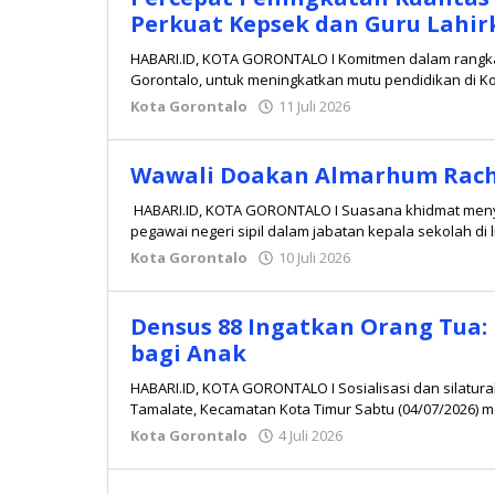
Perkuat Kepsek dan Guru Lahir
HABARI.ID, KOTA GORONTALO I Komitmen dalam rangka
Gorontalo, untuk meningkatkan mutu pendidikan di Ko
Kota Gorontalo
11 Juli 2026
oleh
Redaksi
Wawali Doakan Almarhum Rac
HABARI.ID, KOTA GORONTALO I Suasana khidmat menye
pegawai negeri sipil dalam jabatan kepala sekolah di
Kota Gorontalo
10 Juli 2026
oleh
Redaksi
Densus 88 Ingatkan Orang Tua:
bagi Anak
HABARI.ID, KOTA GORONTALO I Sosialisasi dan silatura
Tamalate, Kecamatan Kota Timur Sabtu (04/07/2026) 
Kota Gorontalo
4 Juli 2026
oleh
Redaksi