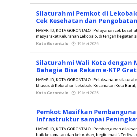
Redaksi
Silaturahmi Pemkot di Lekobal
Cek Kesehatan dan Pengobatan
HABARI.ID, KOTA GORONTALO I Pelayanan cek kesehata
masyarakat Kelurahan Lekobalo, di tengah kegiatan si
Kota Gorontalo
19 Mei 2026
oleh
Redaksi
Silaturahmi Wali Kota dengan 
Bahagia Bisa Rekam e-KTP Grat
HABARI.ID, KOTA GORONTALO I Pelaksanaan silaturah
khusus di Kelurahan Lekobalo Kecamatan Kota Barat
Kota Gorontalo
19 Mei 2026
oleh
Redaksi
Pemkot Masifkan Pembangunan 
Infrastruktur sampai Peningk
HABARI.ID, KOTA GORONTALO I Pembangunan dilaksana
baik kecamatan dan kelurahan, begitu masif. Terlihat