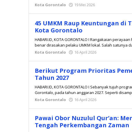
Kota Gorontalo
19 Mei 2026
oleh
Redaksi
45 UMKM Raup Keuntungan di T
Kota Gorontalo
HABARI.ID, KOTA GORONTALO I Rangakaian perayaan ha
benar dirasakan pelaku UMKM lokal. Salah satunya d
Kota Gorontalo
16 April 2026
oleh
Redaksi
Berikut Program Prioritas Pem
Tahun 2027
HABARI.ID, KOTA GORONTALO I Sebanyak tujuh program
Gorontalo, pada tahun anggaran 2027. Seperti disa
Kota Gorontalo
16 April 2026
oleh
Redaksi
Pawai Obor Nuzulul Qur’an: Me
Tengah Perkembangan Zaman