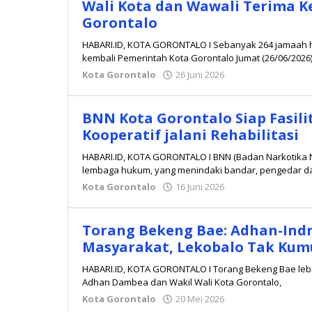
Wali Kota dan Wawali Terima K
Gorontalo
HABARI.ID, KOTA GORONTALO I Sebanyak 264 jamaah haj
kembali Pemerintah Kota Gorontalo Jumat (26/06/2026
Kota Gorontalo
26 Juni 2026
oleh
Redaksi
BNN Kota Gorontalo Siap Fasil
Kooperatif jalani Rehabilitasi
HABARI.ID, KOTA GORONTALO I BNN (Badan Narkotika 
lembaga hukum, yang menindaki bandar, pengedar 
Kota Gorontalo
16 Juni 2026
oleh
Redaksi
Torang Bekeng Bae: Adhan-Indr
Masyarakat, Lekobalo Tak Kum
HABARI.ID, KOTA GORONTALO I Torang Bekeng Bae lebih
Adhan Dambea dan Wakil Wali Kota Gorontalo,
Kota Gorontalo
20 Mei 2026
oleh