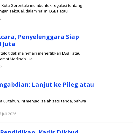
 Kota Gorontalo membentuk regulasi tentang
an seksual, dalam hal ini LGBT atau
6
oleh
Redaksi
cara, Penyelenggara Siap
 Juta
talo tidak main-main menertibkan LGBT atau
rambi Madinah. Hal
6
oleh
Redaksi
ngabdian: Lanjut ke Pileg atau
ia 60 tahun. Ini menjadi salah satu tanda, bahwa
7 Juli 2026
oleh
Redaksi
 Pendidikan, Kadis Dikbud