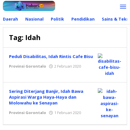
Lewati
ke
konten
Daerah
Nasional
Politik
Pendidikan
Sains & Tekn
Tag:
Idah
Peduli Disabilitas, Idah Rintis Cafe Bisu
Provinsi Gorontalo
2 Februari 2020
oleh
admin
Sering Diterjang Banjir, Idah Bawa
Aspirasi Warga Haya-Haya dan
Molowahu ke Senayan
Provinsi Gorontalo
1 Februari 2020
oleh
admin