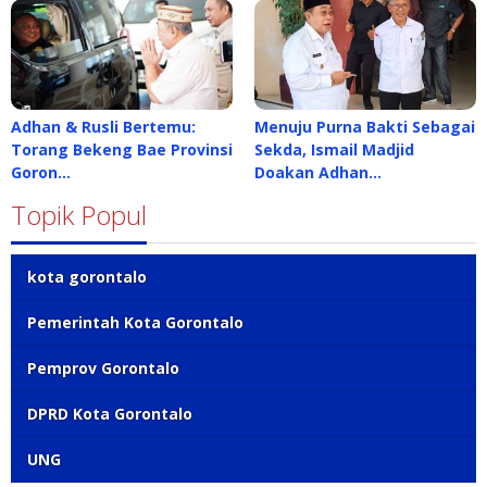
Adhan & Rusli Bertemu:
Menuju Purna Bakti Sebagai
Torang Bekeng Bae Provinsi
Sekda, Ismail Madjid
Goron…
Doakan Adhan…
Topik Popul
kota gorontalo
Pemerintah Kota Gorontalo
Pemprov Gorontalo
DPRD Kota Gorontalo
UNG