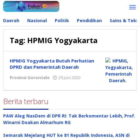
Lewati
ke
konten
Daerah
Nasional
Politik
Pendidikan
Sains & Tekn
Tag:
HPMIG Yogyakarta
HPMIG Yogyakarta Butuh Perhatian
DPRD dan Pemerintah Daerah
Provinsi Gorontalo
29 Juni 2020
oleh
Redaksi
Berita terbaru
PAW Aleg NasDem di DPR RI: Tak Berkomentar Lebih, Prof.
Winarni Doakan Almarhum RG
Semarak Mejelang HUT ke 81 Republik Indonesia, ASN di