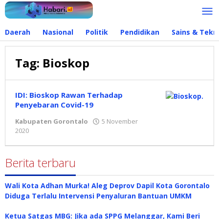
Lewati
ke
konten
Daerah
Nasional
Politik
Pendidikan
Sains & Tekn
Tag:
Bioskop
IDI: Bioskop Rawan Terhadap
Penyebaran Covid-19
Kabupaten Gorontalo
5 November
2020
oleh
Redaksi
Berita terbaru
Wali Kota Adhan Murka! Aleg Deprov Dapil Kota Gorontalo
Diduga Terlalu Intervensi Penyaluran Bantuan UMKM
Ketua Satgas MBG: Jika ada SPPG Melanggar, Kami Beri