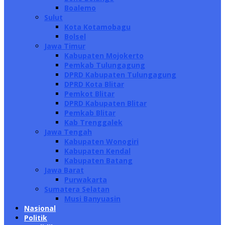
Boalemo
Sulut
Kota Kotamobagu
Bolsel
Jawa Timur
Kabupaten Mojokerto
Pemkab Tulungagung
DPRD Kabupaten Tulungagung
DPRD Kota Blitar
Pemkot Blitar
DPRD Kabupaten Blitar
Pemkab Blitar
Kab Trenggalek
Jawa Tengah
Kabupaten Wonogiri
Kabupaten Kendal
Kabupaten Batang
Jawa Barat
Purwakarta
Sumatera Selatan
Musi Banyuasin
Nasional
Politik