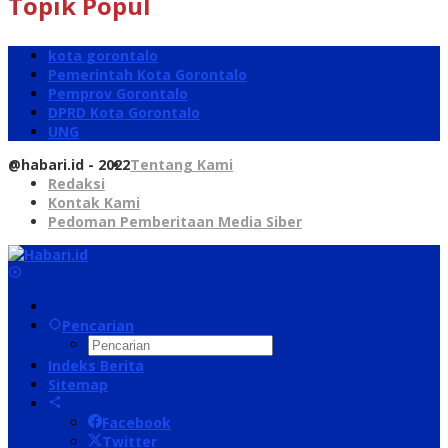
Topik Popul
kota gorontalo
Pemerintah Kota Gorontalo
Pemprov Gorontalo
DPRD Kota Gorontalo
UNG
@habari.id - 2022
Tentang Kami
Redaksi
Kontak Kami
Pedoman Pemberitaan Media Siber
Pencarian
Indeks Berita
Sitemap
Facebook
Twitter