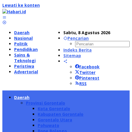
Lewati ke konten
Daerah
Sabtu, 8 Agustus 2026
Nasional
Pencarian
Politik
Pendidikan
Indeks Berita
Sains &
Sitemap
Teknologi
Peristiwa
Facebook
Advertorial
Twitter
Pinterest
RSS
Daerah
Provinsi Gorontalo
Kota Gorontalo
Kabupaten Gorontalo
Gorontalo Utara
Pohuwato
Bone Bolango