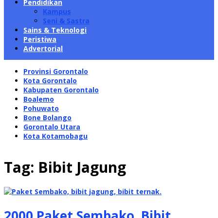
Pendidikan
Kampus
Seni & Sastra
Sains & Teknologi
Peristiwa
Advertorial
Provinsi Gorontalo
Kota Gorontalo
Kabupaten Gorontalo
Boalemo
Pohuwato
Bone Bolango
Gorontalo Utara
Kota Kotamobagu
Tag:
Bibit Jagung
2000 Paket Sembako, Bibit