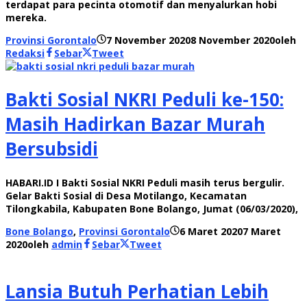
terdapat para pecinta otomotif dan menyalurkan hobi
mereka.
Provinsi Gorontalo
7 November 2020
8 November 2020
oleh
Redaksi
Sebar
Tweet
Bakti Sosial NKRI Peduli ke-150:
Masih Hadirkan Bazar Murah
Bersubsidi
HABARI.ID I Bakti Sosial NKRI Peduli masih terus bergulir.
Gelar Bakti Sosial di Desa Motilango, Kecamatan
Tilongkabila, Kabupaten Bone Bolango, Jumat (06/03/2020),
Bone Bolango
,
Provinsi Gorontalo
6 Maret 2020
7 Maret
2020
oleh
admin
Sebar
Tweet
Lansia Butuh Perhatian Lebih