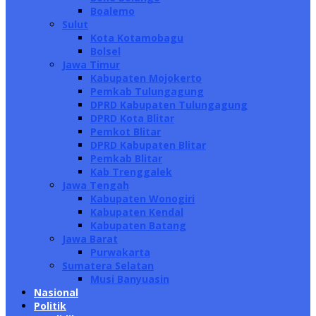
Boalemo
Sulut
Kota Kotamobagu
Bolsel
Jawa Timur
Kabupaten Mojokerto
Pemkab Tulungagung
DPRD Kabupaten Tulungagung
DPRD Kota Blitar
Pemkot Blitar
DPRD Kabupaten Blitar
Pemkab Blitar
Kab Trenggalek
Jawa Tengah
Kabupaten Wonogiri
Kabupaten Kendal
Kabupaten Batang
Jawa Barat
Purwakarta
Sumatera Selatan
Musi Banyuasin
Nasional
Politik