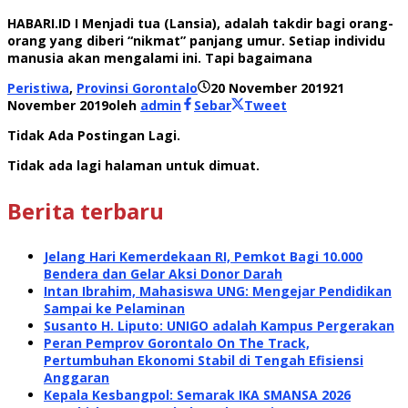
HABARI.ID I Menjadi tua (Lansia), adalah takdir bagi orang-
orang yang diberi “nikmat” panjang umur. Setiap individu
manusia akan mengalami ini. Tapi bagaimana
Peristiwa
,
Provinsi Gorontalo
20 November 2019
21
November 2019
oleh
admin
Sebar
Tweet
Tidak Ada Postingan Lagi.
Tidak ada lagi halaman untuk dimuat.
Berita terbaru
Jelang Hari Kemerdekaan RI, Pemkot Bagi 10.000
Bendera dan Gelar Aksi Donor Darah
Intan Ibrahim, Mahasiswa UNG: Mengejar Pendidikan
Sampai ke Pelaminan
Susanto H. Liputo: UNIGO adalah Kampus Pergerakan
Peran Pemprov Gorontalo On The Track,
Pertumbuhan Ekonomi Stabil di Tengah Efisiensi
Anggaran
Kepala Kesbangpol: Semarak IKA SMANSA 2026