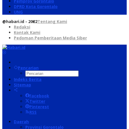
Pemprov Gorontalo
DPRD Kota Gorontalo
UNG
@habari.id - 2022
Tentang Kami
Redaksi
Kontak Kami
Pedoman Pemberitaan Media Siber
Pencarian
Indeks Berita
Sitemap
Facebook
Twitter
Pinterest
RSS
Daerah
Provinsi Gorontalo