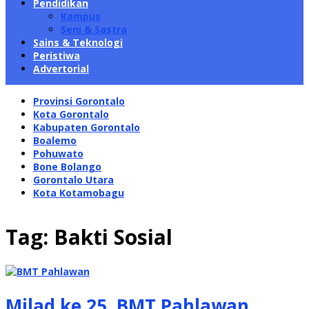
Pendidikan
Kampus
Seni & Sastra
Sains & Teknologi
Peristiwa
Advertorial
Provinsi Gorontalo
Kota Gorontalo
Kabupaten Gorontalo
Boalemo
Pohuwato
Bone Bolango
Gorontalo Utara
Kota Kotamobagu
Tag:
Bakti Sosial
Milad ke 25, BMT Pahlawan