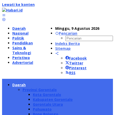
Lewati ke konten
Daerah
Minggu, 9 Agustus 2026
Nasional
Pencarian
Politik
Pendidikan
Indeks Berita
Sains &
Sitemap
Teknologi
Peristiwa
Facebook
Advertorial
Twitter
Pinterest
RSS
Daerah
Provinsi Gorontalo
Kota Gorontalo
Kabupaten Gorontalo
Gorontalo Utara
Pohuwato
Bone Bolango