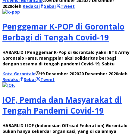
Provinsi Gorontalo
26 Desember 2020
27 Desember
2020
oleh
Redaksi
Sebar
Tweet
Penggemar K-POP di Gorontalo
Berbagi di Tengah Covid-19
HABARI.ID I Penggemar K-Pop di Gorontalo yakni BTS Army
Gorontalo Fams, menggelar aksi solidaritas berbagi
dengan sesama di tengah pandemi Covid-19, Sabtu
Kota Gorontalo
19 Desember 2020
20 Desember 2020
oleh
Redaksi
Sebar
Tweet
IOF, Pemda dan Masyarakat di
Tengah Pandemi Covid-19
HABARI.ID I IOF (Indonesian Offroad Federation) Gorontalo
bukan hanya sekerdar organisasi, yang di dalamnya