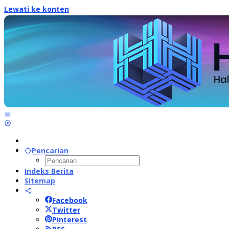
Lewati ke konten
Pencarian
Indeks Berita
Sitemap
Facebook
Twitter
Pinterest