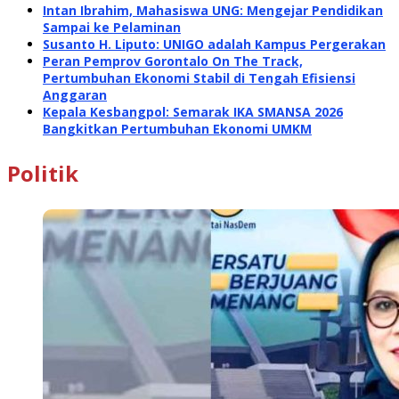
Intan Ibrahim, Mahasiswa UNG: Mengejar Pendidikan
Sampai ke Pelaminan
Susanto H. Liputo: UNIGO adalah Kampus Pergerakan
Peran Pemprov Gorontalo On The Track,
Pertumbuhan Ekonomi Stabil di Tengah Efisiensi
Anggaran
Kepala Kesbangpol: Semarak IKA SMANSA 2026
Bangkitkan Pertumbuhan Ekonomi UMKM
Politik