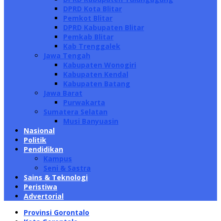
DPRD Kota Blitar
Pemkot Blitar
DPRD Kabupaten Blitar
Pemkab Blitar
Kab Trenggalek
Jawa Tengah
Kabupaten Wonogiri
Kabupaten Kendal
Kabupaten Batang
Jawa Barat
Purwakarta
Sumatera Selatan
Musi Banyuasin
Nasional
Politik
Pendidikan
Kampus
Seni & Sastra
Sains & Teknologi
Peristiwa
Advertorial
Provinsi Gorontalo