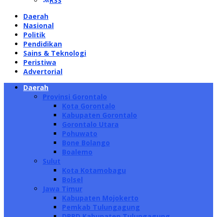
RSS
Daerah
Nasional
Politik
Pendidikan
Sains & Teknologi
Peristiwa
Advertorial
Daerah
Provinsi Gorontalo
Kota Gorontalo
Kabupaten Gorontalo
Gorontalo Utara
Pohuwato
Bone Bolango
Boalemo
Sulut
Kota Kotamobagu
Bolsel
Jawa Timur
Kabupaten Mojokerto
Pemkab Tulungagung
DPRD Kabupaten Tulungagung