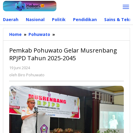
Lewati
ke
konten
Daerah
Nasional
Politik
Pendidikan
Sains & Tekn
Home
»
Pohuwato
»
Pemkab
Pohuwato
Gelar
Pemkab Pohuwato Gelar Musrenbang
Musrenbang
RPJPD Tahun 2025-2045
RPJPD
Tahun
19 Juni 2024
oleh
2025-
Biro
oleh
Biro Pohuwato
2045
Pohuwato