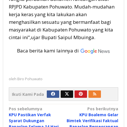
RPJPD Kabupaten Pohuwato. Mudah-mudahan
kerja keras yang kita lakukan akan
menghasilkan sesuatu yang bermanfaat bagi
masyarakat di Kabupaten Pohuwato yang kita
cintai ini”,ujar Bupati Saipul Mbuinga.
Baca berita kami lainnya di
oleh
Biro Pohuwato
Ikuti Kami Pada
Navigasi
Pos sebelumnya
Pos berikutnya
KPU Pastikan Verfak
KPU Boalemo Gelar
pos
Syarat Dukungan
Bimtek Verifikasi Faktual
Bapaslon Selama 14 Hari
Bapaslon Perseorangan