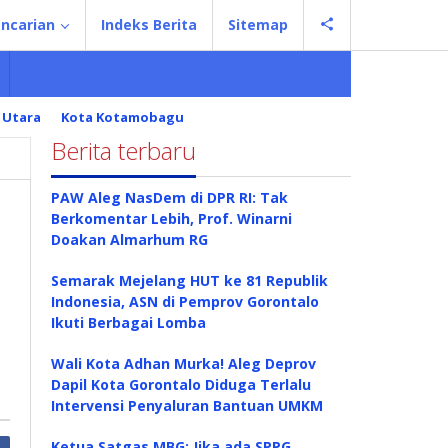
ncarian
Indeks Berita
Sitemap
 Utara
Kota Kotamobagu
Berita terbaru
PAW Aleg NasDem di DPR RI: Tak
Berkomentar Lebih, Prof. Winarni
Doakan Almarhum RG
Semarak Mejelang HUT ke 81 Republik
Indonesia, ASN di Pemprov Gorontalo
Ikuti Berbagai Lomba
Wali Kota Adhan Murka! Aleg Deprov
Dapil Kota Gorontalo Diduga Terlalu
Intervensi Penyaluran Bantuan UMKM
Ketua Satgas MBG: Jika ada SPPG