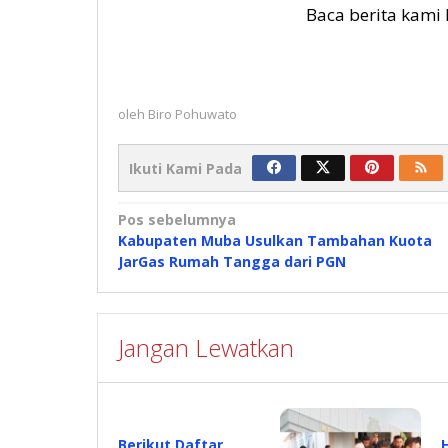
Baca berita kami 
oleh
Biro Pohuwato
Ikuti Kami Pada
Navigasi
Pos sebelumnya
Kabupaten Muba Usulkan Tambahan Kuota
pos
JarGas Rumah Tangga dari PGN
Jangan Lewatkan
Berikut Daftar