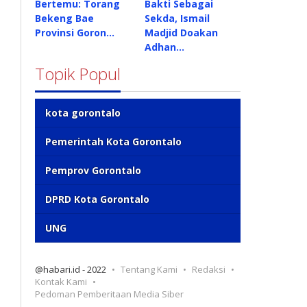
Bertemu: Torang
Bakti Sebagai
Bekeng Bae
Sekda, Ismail
Provinsi Goron…
Madjid Doakan
Adhan…
Topik Popul
kota gorontalo
Pemerintah Kota Gorontalo
Pemprov Gorontalo
DPRD Kota Gorontalo
UNG
@habari.id - 2022
Tentang Kami
Redaksi
Kontak Kami
Pedoman Pemberitaan Media Siber