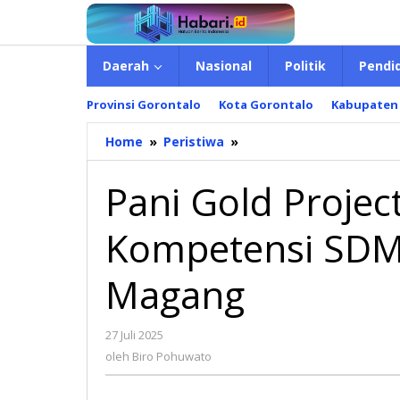
Lewati
ke
konten
Daerah
Nasional
Politik
Pendi
Provinsi Gorontalo
Kota Gorontalo
Kabupaten
Home
»
Peristiwa
»
Pani
Gold
Project
Pani Gold Projec
Tingkatkan
Kompetensi
Kompetensi SDM
SDM
Lewat
Program
Magang
Magang
27 Juli 2025
oleh
Biro
oleh
Biro Pohuwato
Pohuwato