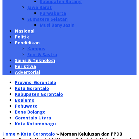
Kabupaten Batang
Jawa Barat
Purwakarta
Sumatera Selatan
Musi Banyuasin
Nasional
Politik
Pendidikan
Kampus
Seni & Sastra
Sains & Teknologi
Peristiwa
Advertorial
Provinsi Gorontalo
Kota Gorontalo
Kabupaten Gorontalo
Boalemo
Pohuwato
Bone Bolango
Gorontalo Utara
Kota Kotamobagu
Home
»
Kota Gorontalo
»
Momen Kelulusan dan PPDB