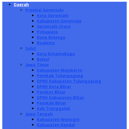
Daerah
Provinsi Gorontalo
Kota Gorontalo
Kabupaten Gorontalo
Gorontalo Utara
Pohuwato
Bone Bolango
Boalemo
Sulut
Kota Kotamobagu
Bolsel
Jawa Timur
Kabupaten Mojokerto
Pemkab Tulungagung
DPRD Kabupaten Tulungagung
DPRD Kota Blitar
Pemkot Blitar
DPRD Kabupaten Blitar
Pemkab Blitar
Kab Trenggalek
Jawa Tengah
Kabupaten Wonogiri
Kabupaten Kendal