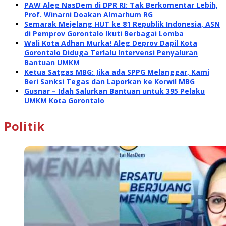
PAW Aleg NasDem di DPR RI: Tak Berkomentar Lebih,
Prof. Winarni Doakan Almarhum RG
Semarak Mejelang HUT ke 81 Republik Indonesia, ASN
di Pemprov Gorontalo Ikuti Berbagai Lomba
Wali Kota Adhan Murka! Aleg Deprov Dapil Kota
Gorontalo Diduga Terlalu Intervensi Penyaluran
Bantuan UMKM
Ketua Satgas MBG: Jika ada SPPG Melanggar, Kami
Beri Sanksi Tegas dan Laporkan ke Korwil MBG
Gusnar – Idah Salurkan Bantuan untuk 395 Pelaku
UMKM Kota Gorontalo
Politik