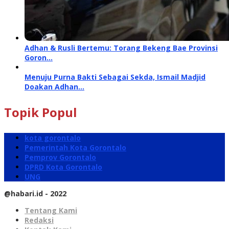
Adhan & Rusli Bertemu: Torang Bekeng Bae Provinsi
Goron…
Menuju Purna Bakti Sebagai Sekda, Ismail Madjid
Doakan Adhan…
Topik Popul
kota gorontalo
Pemerintah Kota Gorontalo
Pemprov Gorontalo
DPRD Kota Gorontalo
UNG
@habari.id - 2022
Tentang Kami
Redaksi