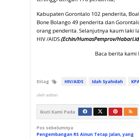
Kabupaten Gorontalo 102 penderita, Boa
Bone Bolango 49 penderita dan Gorontal
orang penderita. Selanjutnya kaum laki
HIV /AIDS.
(Echin/HumasPemprov/Habari.id
Baca berita kami 
Ditag
HIV/AIDS
Idah Syahidah
KPA
oleh
admin
Ikuti Kami Pada
Navigasi
Pos sebelumnya
Pengembangan RS Ainun Tetap Jalan, yang
pos