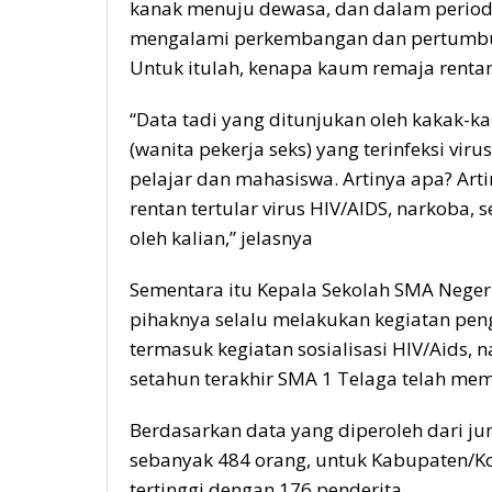
kanak menuju dewasa, dan dalam periode
mengalami perkembangan dan pertumbuha
Untuk itulah, kenapa kaum remaja rentan
“Data tadi yang ditunjukan oleh kakak-ka
(wanita pekerja seks) yang terinfeksi viru
pelajar dan mahasiswa. Artinya apa? Artin
rentan tertular virus HIV/AIDS, narkoba
oleh kalian,” jelasnya
Sementara itu Kepala Sekolah SMA Negeri
pihaknya selalu melakukan kegiatan pen
termasuk kegiatan sosialisasi HIV/Aids,
setahun terakhir SMA 1 Telaga telah me
Berdasarkan data yang diperoleh dari j
sebanyak 484 orang, untuk Kabupaten/Kot
tertinggi dengan 176 penderita,