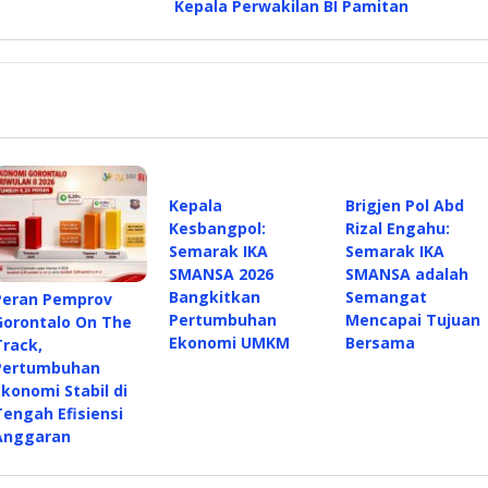
Kepala Perwakilan BI Pamitan
Kepala
Brigjen Pol Abd
Kesbangpol:
Rizal Engahu:
Semarak IKA
Semarak IKA
SMANSA 2026
SMANSA adalah
Bangkitkan
Semangat
Peran Pemprov
Pertumbuhan
Mencapai Tujuan
Gorontalo On The
Ekonomi UMKM
Bersama
Track,
Pertumbuhan
Ekonomi Stabil di
Tengah Efisiensi
Anggaran