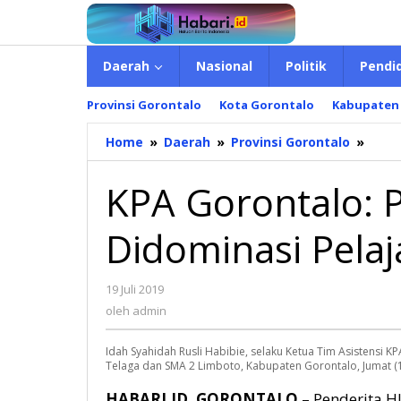
Lewati
ke
konten
Daerah
Nasional
Politik
Pendi
Provinsi Gorontalo
Kota Gorontalo
Kabupaten
Home
»
Daerah
»
Provinsi Gorontalo
»
KPA
Goron
Pend
KPA Gorontalo: 
HIV/
Dido
Didominasi Pela
Pelaj
dan
Maha
19 Juli 2019
oleh
admin
oleh
admin
Idah Syahidah Rusli Habibie, selaku Ketua Tim Asistensi 
Telaga dan SMA 2 Limboto, Kabupaten Gorontalo, Jumat (1
HABARI.ID, GORONTALO
– Penderita H