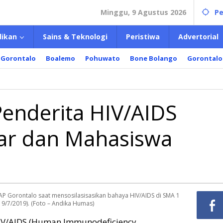
Minggu, 9 Agustus 2026
Pe
dikan
Sains & Teknologi
Peristiwa
Advertorial
 Gorontalo
Boalemo
Pohuwato
Bone Bolango
Gorontalo
talo:
erita
Penderita HIV/AIDS
AIDS
minasi
jar dan Mahasiswa
ar
siswa
KPAP Gorontalo saat mensosilasisasikan bahaya HIV/AIDS di SMA 1
9/7/2019). (Foto – Andika Humas)
IV/AIDS (Human Immunodeficiency