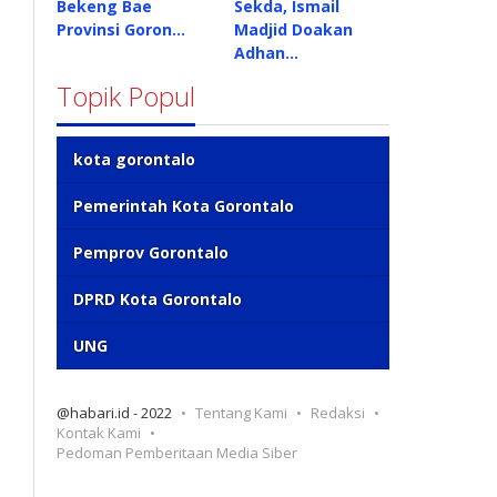
Bekeng Bae
Sekda, Ismail
Provinsi Goron…
Madjid Doakan
Adhan…
Topik Popul
kota gorontalo
Pemerintah Kota Gorontalo
Pemprov Gorontalo
DPRD Kota Gorontalo
UNG
@habari.id - 2022
Tentang Kami
Redaksi
Kontak Kami
Pedoman Pemberitaan Media Siber