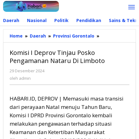
Lewati
ke
konten
Daerah
Nasional
Politik
Pendidikan
Sains & Tekn
Home
»
Daerah
»
Provinsi Gorontalo
»
Komisi
I
Deprov
Komisi I Deprov Tinjau Posko
Tinjau
Pengamanan Nataru Di Limboto
Posko
Pengamanan
29 Desember 2024
oleh
Nataru
admin
oleh
admin
Di
Limboto
HABARI.ID, DEPROV | Memasuki masa transisi
dari perayaan Natal menuju Tahun Baru,
Komisi I DPRD Provinsi Gorontalo kembali
melakukan pengawasan terhadap situasi
Keamanan dan Ketertiban Masyarakat