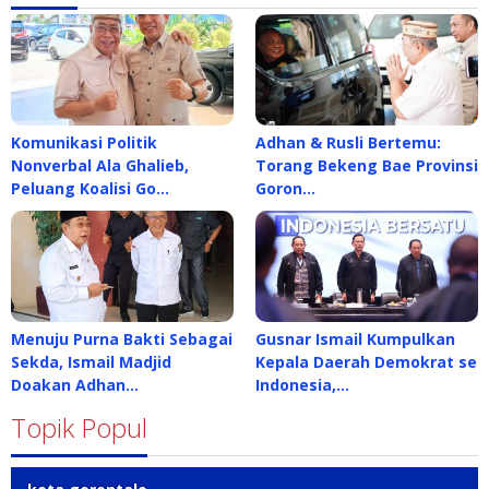
Komunikasi Politik
Adhan & Rusli Bertemu:
Nonverbal Ala Ghalieb,
Torang Bekeng Bae Provinsi
Peluang Koalisi Go…
Goron…
Menuju Purna Bakti Sebagai
Gusnar Ismail Kumpulkan
Sekda, Ismail Madjid
Kepala Daerah Demokrat se
Doakan Adhan…
Indonesia,…
Topik Popul