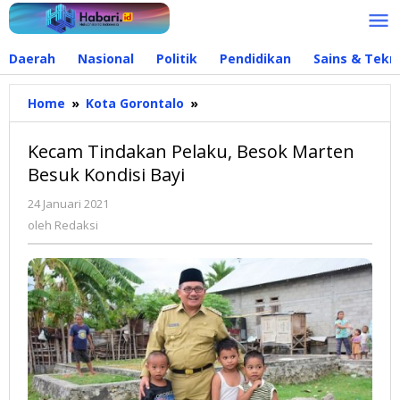
Lewati
ke
konten
Daerah
Nasional
Politik
Pendidikan
Sains & Tekn
Home
»
Kota Gorontalo
»
Kecam
Tindakan
Pelaku,
Kecam Tindakan Pelaku, Besok Marten
Besok
Besuk Kondisi Bayi
Marten
Besuk
24 Januari 2021
oleh
Kondisi
Redaksi
oleh
Redaksi
Bayi