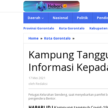
Lewati
ke
konten
Daerah
Nasional
Politik
Pendi
Provinsi Gorontalo
Kota Gorontalo
Kabupaten
Home
»
Kota Gorontalo
»
Kampung
Tangguh
Siendeng
Kampung Tanggu
Dekatkan
Informasi
Informasi Kepad
Kepada
Warga
17 Mei 2021
oleh
Redaksi
oleh
Redaksi
Petugas Kelurahan Siendeng, saat menyebarkan pamflet 
pengendera Bentor.
HABARI.ID I
Kampung tangguh Covid-19 d