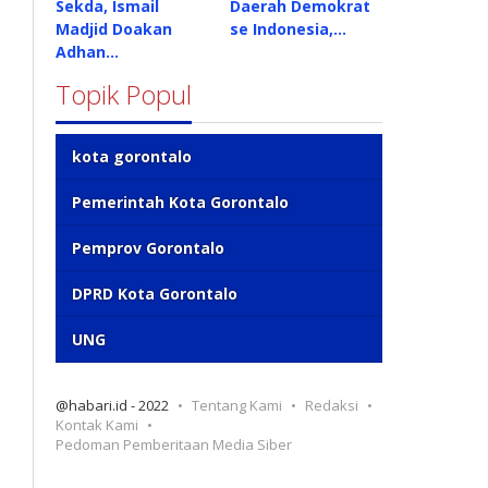
Sekda, Ismail
Daerah Demokrat
Madjid Doakan
se Indonesia,…
Adhan…
Topik Popul
kota gorontalo
Pemerintah Kota Gorontalo
Pemprov Gorontalo
DPRD Kota Gorontalo
UNG
@habari.id - 2022
Tentang Kami
Redaksi
Kontak Kami
Pedoman Pemberitaan Media Siber