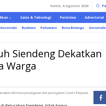
Kamis, 6 Agustus 2026
Pe
dikan
Sains & Teknologi
Peristiwa
Advertorial
 Gorontalo
Boalemo
Pohuwato
Bone Bolango
Gorontalo
h Siendeng Dekatkan
a Warga
berisikan informasi penanganan dan pencegahan Covid-19 kepada
i Kelurahan Siendeng, tidak hanya