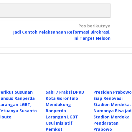
Pos berikutnya
Jadi Contoh Pelaksanaan Reformasi Birokrasi,
Ini Target Nelson
Berikut Susunan
Sah! 7 Fraksi DPRD
Presiden Prabowo
Pansus Ranperda
Kota Gorontalo
Siap Renovasi
Larangan LGBT,
Mendukung
Stadion Merdeka:
Ketuanya Susanto
Ranperda
Namanya Bisa jad
Liputo
Larangan LGBT
Stadion Merdeka
Usul Inisiatif
Pendaratan
Pemkot
Prabowo