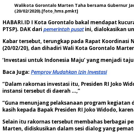
Walikota Gorontalo Marten Taha bersama Gubernur Jaw
(20/02/2020).[foto_hms.pmkt]
HABARI.ID I
Kota Gorontalo bakal mendapat kucur
PTSP). DAK dari
pemerintah pusat
ini, dialokasikan 
Kabar tersebut, terungkap pada Rapat Koordinasi Na
(20/02/20), dan dihadiri Wali Kota Gorontalo Marte
‘Investasi untuk Indonesia Maju’ yang menjadi taju
Baca Juga:
Pemprov Mudahkan Izin Investasi
“Dalam rakornas investasi itu, Presiden RI Joko W
instansi tersebut di daerah …,”
“Guna menunjang pelaksanaan program kegiatan di i
kasih kepada Bapak Presiden RI Joko Widodo, kare
Selain itu rakornas tersebut membahas berbagai pe
Marten, didiskusikan dalam sesi dialog yang pemate