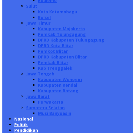
Boalemo
Sulut
Kota Kotamobagu
Bolsel
Jawa Timur
Kabupaten Mojokerto
Pemkab Tulungagung
DPRD Kabupaten Tulungagung
DPRD Kota Blitar
Pemkot Blitar
DPRD Kabupaten Blitar
Pemkab Blitar
Kab Trenggalek
Jawa Tengah
Kabupaten Wonogiri
Kabupaten Kendal
Kabupaten Batang
Jawa Barat
Purwakarta
Sumatera Selatan
Musi Banyuasin
Nasional
Politik
Pendidikan