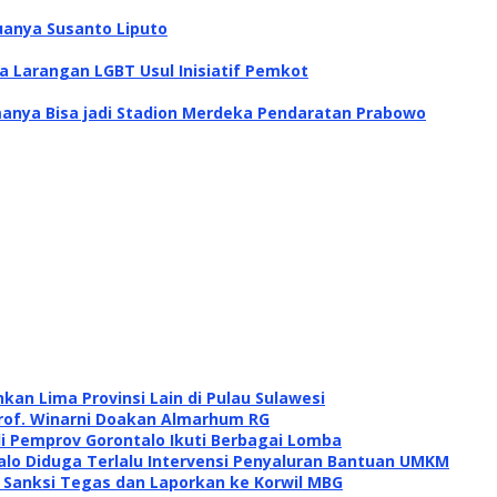
uanya Susanto Liputo
a Larangan LGBT Usul Inisiatif Pemkot
anya Bisa jadi Stadion Merdeka Pendaratan Prabowo
kan Lima Provinsi Lain di Pulau Sulawesi
rof. Winarni Doakan Almarhum RG
di Pemprov Gorontalo Ikuti Berbagai Lomba
alo Diduga Terlalu Intervensi Penyaluran Bantuan UMKM
i Sanksi Tegas dan Laporkan ke Korwil MBG