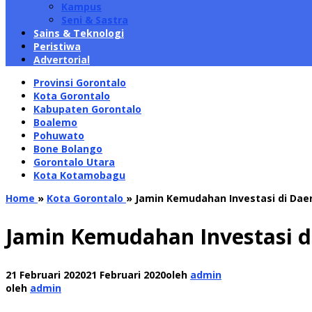
Kampus
Seni & Sastra
Sains & Teknologi
Peristiwa
Advertorial
Provinsi Gorontalo
Kota Gorontalo
Kabupaten Gorontalo
Boalemo
Pohuwato
Bone Bolango
Gorontalo Utara
Kota Kotamobagu
Home
»
Kota Gorontalo
»
Jamin Kemudahan Investasi di Dae
Jamin Kemudahan Investasi d
21 Februari 2020
21 Februari 2020
oleh
admin
oleh
admin