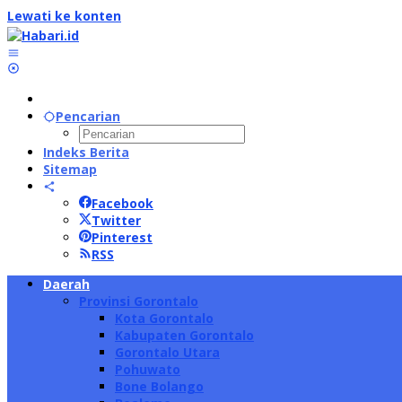
Lewati ke konten
Pencarian
Indeks Berita
Sitemap
Facebook
Twitter
Pinterest
RSS
Daerah
Provinsi Gorontalo
Kota Gorontalo
Kabupaten Gorontalo
Gorontalo Utara
Pohuwato
Bone Bolango