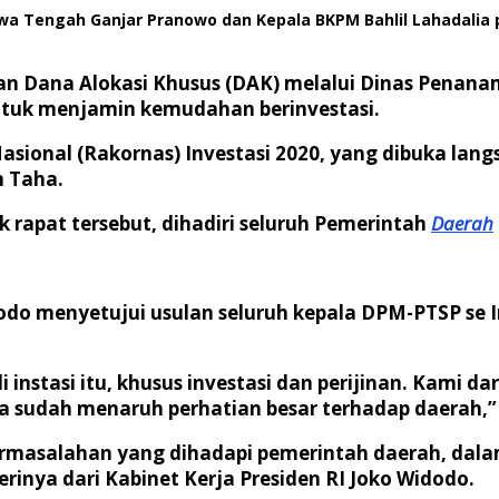
a Tengah Ganjar Pranowo dan Kepala BKPM Bahlil Lahadalia pa
an Dana Alokasi Khusus (DAK) melalui Dinas Penan
untuk menjamin kemudahan berinvestasi.
sional (Rakornas) Investasi 2020, yang dibuka langs
n Taha.
k rapat tersebut, dihadiri seluruh Pemerintah
Daerah
idodo menyetujui usulan seluruh kepala DPM-PTSP se
nstasi itu, khusus investasi dan perijinan. Kami 
na sudah menaruh perhatian besar terhadap daerah,”
rmasalahan yang dihadapi pemerintah daerah, dalam m
rinya dari Kabinet Kerja Presiden RI Joko Widodo.