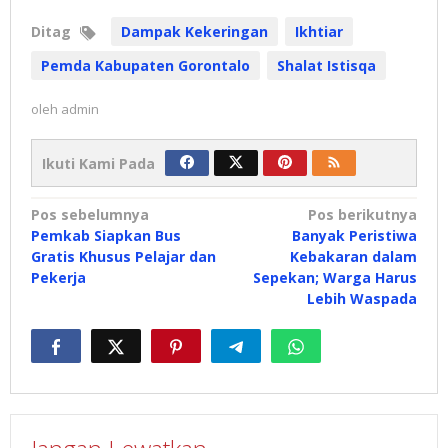
Ditag
Dampak Kekeringan
Ikhtiar
Pemda Kabupaten Gorontalo
Shalat Istisqa
oleh
admin
Ikuti Kami Pada
Navigasi
Pos sebelumnya
Pos berikutnya
Pemkab Siapkan Bus
Banyak Peristiwa
pos
Gratis Khusus Pelajar dan
Kebakaran dalam
Pekerja
Sepekan; Warga Harus
Lebih Waspada