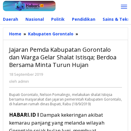
Lewati
ke
konten
Daerah
Nasional
Politik
Pendidikan
Sains & Tekn
Home
»
Kabupaten Gorontalo
»
Jajaran
Pemda
Kabupatan
Jajaran Pemda Kabupatan Gorontalo
Gorontalo
dan Warga Gelar Shalat Istisqa; Berdoa
dan
Bersama Minta Turun Hujan
Warga
Gelar
18 September 2019
oleh
Shalat
admin
oleh
admin
Istisqa;
Berdoa
Bupati Gorontalo, Nelson Pomalingo, melakukan shalat Istiqsa
Bersama
bersama masyarakat dan jajaran pemerintah Kabupaten Gorontalo,
Minta
di halaman rumah dinas Bupati, Rabu (18/9/2019)
Turun
Hujan
HABARI.ID I
Dampak kekeringan akibat
kemarau panjang yang melanda wilayah
Gorontalo sejak bulan Juni, membuat