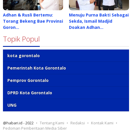
Adhan & Rusli Bertemu:
Menuju Purna Bakti Sebagai
Torang Bekeng Bae Provinsi
Sekda, Ismail Madjid
Goron…
Doakan Adhan…
Topik Popul
kota gorontalo
Pemerintah Kota Gorontalo
Pemprov Gorontalo
DPRD Kota Gorontalo
UNG
@habari.id - 2022
Tentang Kami
Redaksi
Kontak Kami
Pedoman Pemberitaan Media Siber