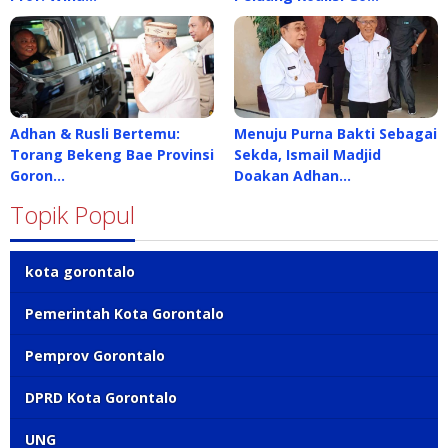
Adhan & Rusli Bertemu:
Menuju Purna Bakti Sebagai
Torang Bekeng Bae Provinsi
Sekda, Ismail Madjid
Goron…
Doakan Adhan…
Topik Popul
kota gorontalo
Pemerintah Kota Gorontalo
Pemprov Gorontalo
DPRD Kota Gorontalo
UNG