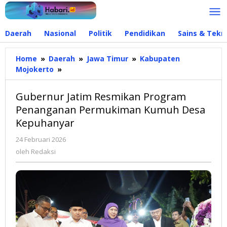
Lewati
ke
konten
Daerah
Nasional
Politik
Pendidikan
Sains & Tekn
Home
»
Daerah
»
Jawa Timur
»
Kabupaten
Mojokerto
»
Gubernur
Jatim
Resmikan
Gubernur Jatim Resmikan Program
Program
Penanganan Permukiman Kumuh Desa
Penanganan
Kepuhanyar
Permukiman
Kumuh
24 Februari 2026
oleh
Desa
Redaksi
oleh
Redaksi
Kepuhanyar