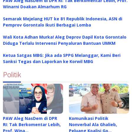
PAW Aleg NasDem di DPR RI: Tak Berkomentar Lebih, Prof.
Winarni Doakan Almarhum RG
Semarak Mejelang HUT ke 81 Republik Indonesia, ASN di
Pemprov Gorontalo Ikuti Berbagai Lomba
Wali Kota Adhan Murka! Aleg Deprov Dapil Kota Gorontalo
Diduga Terlalu Intervensi Penyaluran Bantuan UMKM
Ketua Satgas MBG: Jika ada SPPG Melanggar, Kami Beri
Sanksi Tegas dan Laporkan ke Korwil MBG
Politik
PAW Aleg NasDem di DPR
Komunikasi Politik
RI: Tak Berkomentar Lebih,
Nonverbal Ala Ghalieb,
Prof. Wina…
Peluang Koalisi Go…