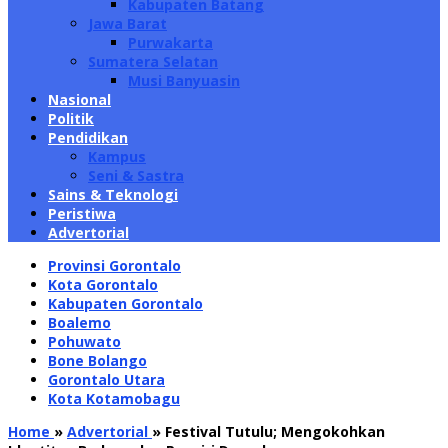
Kabupaten Batang
Jawa Barat
Purwakarta
Sumatera Selatan
Musi Banyuasin
Nasional
Politik
Pendidikan
Kampus
Seni & Sastra
Sains & Teknologi
Peristiwa
Advertorial
Provinsi Gorontalo
Kota Gorontalo
Kabupaten Gorontalo
Boalemo
Pohuwato
Bone Bolango
Gorontalo Utara
Kota Kotamobagu
Home
»
Advertorial
»
Festival Tutulu; Mengokohkan