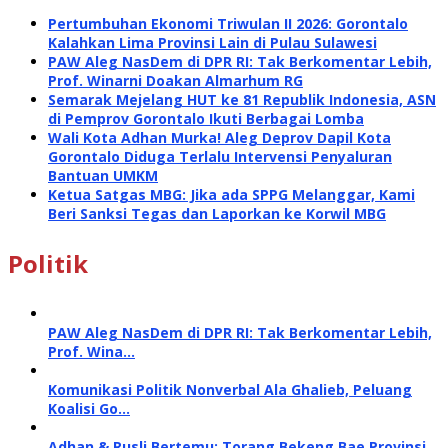
Pertumbuhan Ekonomi Triwulan II 2026: Gorontalo
Kalahkan Lima Provinsi Lain di Pulau Sulawesi
PAW Aleg NasDem di DPR RI: Tak Berkomentar Lebih,
Prof. Winarni Doakan Almarhum RG
Semarak Mejelang HUT ke 81 Republik Indonesia, ASN
di Pemprov Gorontalo Ikuti Berbagai Lomba
Wali Kota Adhan Murka! Aleg Deprov Dapil Kota
Gorontalo Diduga Terlalu Intervensi Penyaluran
Bantuan UMKM
Ketua Satgas MBG: Jika ada SPPG Melanggar, Kami
Beri Sanksi Tegas dan Laporkan ke Korwil MBG
Politik
PAW Aleg NasDem di DPR RI: Tak Berkomentar Lebih,
Prof. Wina…
Komunikasi Politik Nonverbal Ala Ghalieb, Peluang
Koalisi Go…
Adhan & Rusli Bertemu: Torang Bekeng Bae Provinsi