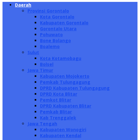
Daerah
Provinsi Gorontalo
Kota Gorontalo
Kabupaten Gorontalo
Gorontalo Utara
Pohuwato
Bone Bolango
Boalemo
Sulut
Kota Kotamobagu
Bolsel
Jawa Timur
Kabupaten Mojokerto
Pemkab Tulungagung
DPRD Kabupaten Tulungagung
DPRD Kota Blitar
Pemkot Blitar
DPRD Kabupaten Blitar
Pemkab Blitar
Kab Trenggalek
Jawa Tengah
Kabupaten Wonogiri
Kabupaten Kendal