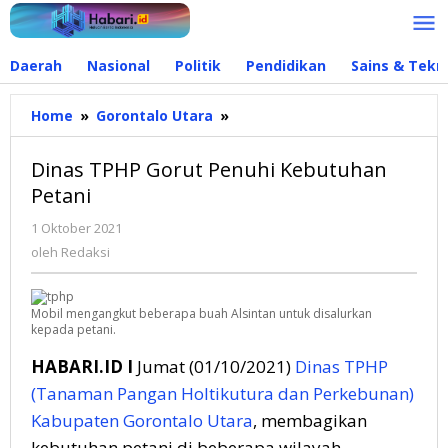
Lewati
ke
konten
Daerah
Nasional
Politik
Pendidikan
Sains & Tekn
Home
»
Gorontalo Utara
»
Dinas
TPHP
Gorut
Dinas TPHP Gorut Penuhi Kebutuhan
Penuhi
Petani
Kebutuhan
Petani
1 Oktober 2021
oleh
Redaksi
oleh
Redaksi
Mobil mengangkut beberapa buah Alsintan untuk disalurkan
kepada petani.
HABARI.ID I
Jumat (01/10/2021)
Dinas TPHP
(Tanaman Pangan Holtikutura dan Perkebunan)
Kabupaten Gorontalo Utara
, membagikan
kebutuhan petani di beberapa wilayah.