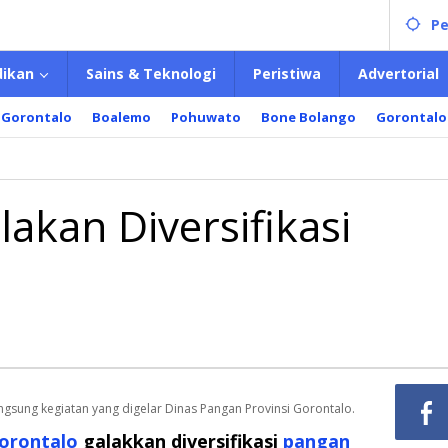
Pe
dikan
Sains & Teknologi
Peristiwa
Advertorial
 Gorontalo
Boalemo
Pohuwato
Bone Bolango
Gorontalo
s
an
kan
akan Diversifikasi
sifikasi
an
l
ngsung kegiatan yang digelar Dinas Pangan Provinsi Gorontalo.
Gorontalo
galakkan diversifikasi
pangan