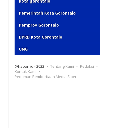
kota gorontalo
Pemerintah Kota Gorontalo
Pemprov Gorontalo
DPRD Kota Gorontalo
UNG
@habari.id - 2022
Tentang Kami
Redaksi
Kontak Kami
Pedoman Pemberitaan Media Siber