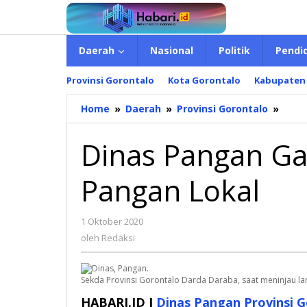
Lewati
ke
konten
Daerah
Nasional
Politik
Pendi
Provinsi Gorontalo
Kota Gorontalo
Kabupaten
Home
»
Daerah
»
Provinsi Gorontalo
»
Dina
Pang
Gala
Dinas Pangan Gal
Diver
Pang
Pangan Lokal
Loka
1 Oktober 2020
oleh
Redaksi
oleh
Redaksi
Sekda Provinsi Gorontalo Darda Daraba, saat meninjau la
HABARI.ID I
Dinas Pangan Provinsi 