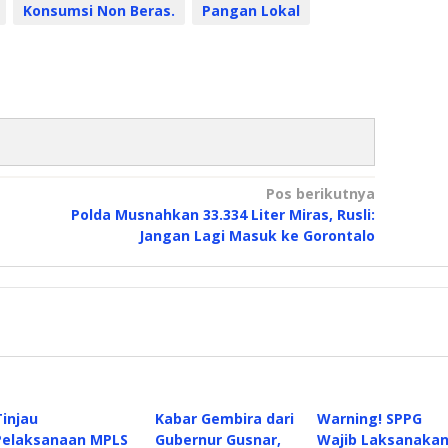
Konsumsi Non Beras.
Pangan Lokal
Pos berikutnya
Polda Musnahkan 33.334 Liter Miras, Rusli:
Jangan Lagi Masuk ke Gorontalo
Tinjau
Kabar Gembira dari
Warning! SPPG
Pelaksanaan MPLS
Gubernur Gusnar,
Wajib Laksanaka