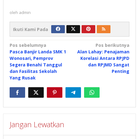
oleh
admin
Ikuti Kami Pada
Navigasi
Pos sebelumnya
Pos berikutnya
Pasca Banjir Landa SMK 1
Alan Lahay: Penajaman
pos
Wonosari, Pemprov
Korelasi Antara RPJPD
Segera Benahi Tanggul
dan RPJMD Sangat
dan Fasilitas Sekolah
Penting
Yang Rusak
Jangan Lewatkan