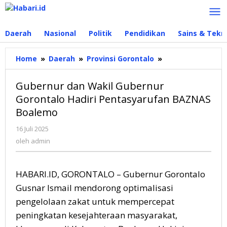
Lewati
ke
konten
Daerah
Nasional
Politik
Pendidikan
Sains & Tekn
Home
»
Daerah
»
Provinsi Gorontalo
»
Gubernur
dan
Wakil
Gubernur dan Wakil Gubernur
Gubernur
Gorontalo Hadiri Pentasyarufan BAZNAS
Gorontalo
Boalemo
Hadiri
Pentasyarufan
16 Juli 2025
oleh
BAZNAS
admin
oleh
admin
Boalemo
HABARI.ID, GORONTALO – Gubernur Gorontalo
Gusnar Ismail mendorong optimalisasi
pengelolaan zakat untuk mempercepat
peningkatan kesejahteraan masyarakat,