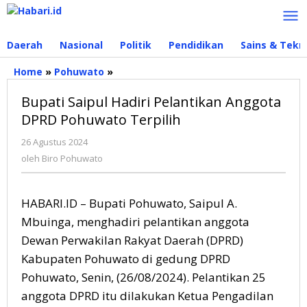
Lewati
ke
konten
Daerah
Nasional
Politik
Pendidikan
Sains & Tekn
Home
»
Pohuwato
»
Bupati
Saipul
Bupati Saipul Hadiri Pelantikan Anggota
Hadiri
Pelantikan
DPRD Pohuwato Terpilih
Anggota
26 Agustus 2024
oleh
DPRD
Biro
Pohuwato
oleh
Biro Pohuwato
Pohuwato
Terpilih
HABARI.ID – Bupati Pohuwato, Saipul A.
Mbuinga, menghadiri pelantikan anggota
Dewan Perwakilan Rakyat Daerah (DPRD)
Kabupaten Pohuwato di gedung DPRD
Pohuwato, Senin, (26/08/2024). Pelantikan 25
anggota DPRD itu dilakukan Ketua Pengadilan