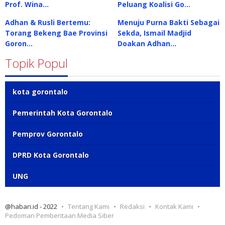
Prof. Wina…
Peluang Koalisi Go…
Adhan & Rusli Bertemu:
Menuju Purna Bakti Sebagai
Torang Bekeng Bae Provinsi
Sekda, Ismail Madjid
Goron…
Doakan Adhan…
Topik Popul
kota gorontalo
Pemerintah Kota Gorontalo
Pemprov Gorontalo
DPRD Kota Gorontalo
UNG
@habari.id - 2022
Tentang Kami
Redaksi
Kontak Kami
Pedoman Pemberitaan Media Siber