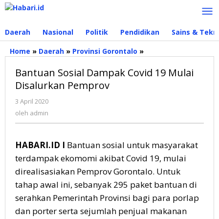
Lewati
ke
konten
Daerah
Nasional
Politik
Pendidikan
Sains & Tekn
Home
»
Daerah
»
Provinsi Gorontalo
»
Bantuan
Sosial
Bantuan Sosial Dampak Covid 19 Mulai
Dampak
Covid
Disalurkan Pemprov
19
3 April 2020
oleh
Mulai
admin
Disalurkan
oleh
admin
Pemprov
HABARI.ID I
Bantuan sosial untuk masyarakat
terdampak ekomomi akibat Covid 19, mulai
direalisasiakan Pemprov Gorontalo. Untuk
tahap awal ini, sebanyak 295 paket bantuan di
serahkan Pemerintah Provinsi bagi para porlap
dan porter serta sejumlah penjual makanan