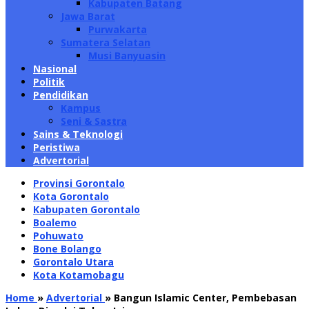
Kabupaten Batang
Jawa Barat
Purwakarta
Sumatera Selatan
Musi Banyuasin
Nasional
Politik
Pendidikan
Kampus
Seni & Sastra
Sains & Teknologi
Peristiwa
Advertorial
Provinsi Gorontalo
Kota Gorontalo
Kabupaten Gorontalo
Boalemo
Pohuwato
Bone Bolango
Gorontalo Utara
Kota Kotamobagu
Home
»
Advertorial
»
Bangun Islamic Center, Pembebasan