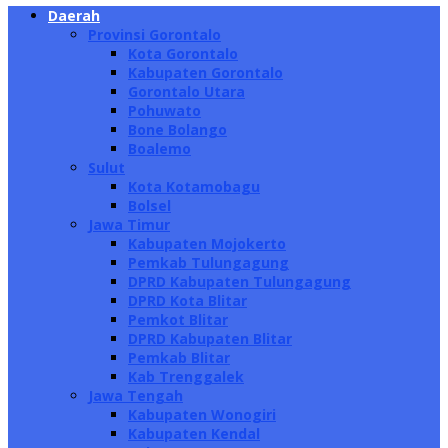
Daerah
Provinsi Gorontalo
Kota Gorontalo
Kabupaten Gorontalo
Gorontalo Utara
Pohuwato
Bone Bolango
Boalemo
Sulut
Kota Kotamobagu
Bolsel
Jawa Timur
Kabupaten Mojokerto
Pemkab Tulungagung
DPRD Kabupaten Tulungagung
DPRD Kota Blitar
Pemkot Blitar
DPRD Kabupaten Blitar
Pemkab Blitar
Kab Trenggalek
Jawa Tengah
Kabupaten Wonogiri
Kabupaten Kendal