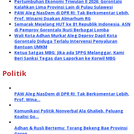
Pertumbuhan Ekonomi Triwulan II 2026: Gorontalo
Kalahkan Lima Provinsi Lain di Pulau Sulawesi
PAW Aleg NasDem di DPR RI: Tak Berkomentar Lebih,
Prof. Winarni Doakan Almarhum RG
Semarak Mejelang HUT ke 81 Republik Indonesia, ASN
di Pemprov Gorontalo Ikuti Berbagai Lomba
Wali Kota Adhan Murka! Aleg Deprov Dapil Kota
Gorontalo Diduga Terlalu Intervensi Penyaluran
Bantuan UMKM
Ketua Satgas MBG: Jika ada SPPG Melanggar, Kami
Beri Sanksi Tegas dan Laporkan ke Korwil MBG
Politik
PAW Aleg NasDem di DPR RI: Tak Berkomentar Lebih,
Prof. Wina…
Komunikasi Politik Nonverbal Ala Ghalieb, Peluang
Koalisi Go…
Adhan & Rusli Bertemu: Torang Bekeng Bae Provinsi
Goron…