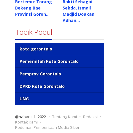
Bertemu: Torang
Bakti Sebagai
Bekeng Bae
Sekda, Ismail
Provinsi Goron…
Madjid Doakan
Adhan…
Topik Popul
kota gorontalo
Pemerintah Kota Gorontalo
Pemprov Gorontalo
DPRD Kota Gorontalo
UNG
@habari.id - 2022
Tentang Kami
Redaksi
Kontak Kami
Pedoman Pemberitaan Media Siber