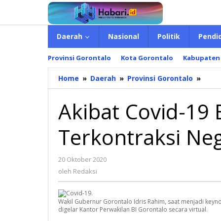
Lewati
ke
konten
Daerah
Nasional
Politik
Pendi
Provinsi Gorontalo
Kota Gorontalo
Kabupaten
Home
»
Daerah
»
Provinsi Gorontalo
»
Akib
Covid
19
Akibat Covid-19
Ekon
Goro
Terkontraksi Neg
Terk
Nega
20 Oktober 2020
oleh
Redaksi
oleh
Redaksi
Wakil Gubernur Gorontalo Idris Rahim, saat menjadi key
digelar Kantor Perwakilan BI Gorontalo secara virtual.