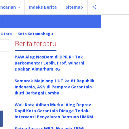
ncarian
Indeks Berita
Sitemap
 Utara
Kota Kotamobagu
Berita terbaru
PAW Aleg NasDem di DPR RI: Tak
Berkomentar Lebih, Prof. Winarni
Doakan Almarhum RG
Semarak Mejelang HUT ke 81 Republik
Indonesia, ASN di Pemprov Gorontalo
Ikuti Berbagai Lomba
Wali Kota Adhan Murka! Aleg Deprov
Dapil Kota Gorontalo Diduga Terlalu
Intervensi Penyaluran Bantuan UMKM
Ketua Satgas MBG: Jika ada SPPG