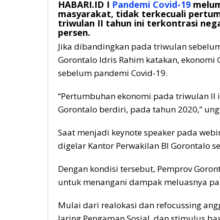
HABARI.ID I
Pandemi Covid-19
melum
masyarakat, tidak terkecuali pert
triwulan II tahun ini terkontrasi ne
persen.
Jika dibandingkan pada triwulan sebelum
Gorontalo Idris Rahim katakan, ekonomi 
sebelum pandemi Covid-19.
“Pertumbuhan ekonomi pada triwulan II i
Gorontalo berdiri, pada tahun 2020,” ung
Saat menjadi keynote speaker pada web
digelar Kantor Perwakilan BI Gorontalo se
Dengan kondisi tersebut, Pemprov Goron
untuk menangani dampak meluasnya pan
Mulai dari realokasi dan refocussing an
Jaring Pengaman Sosial, dan stimulus b