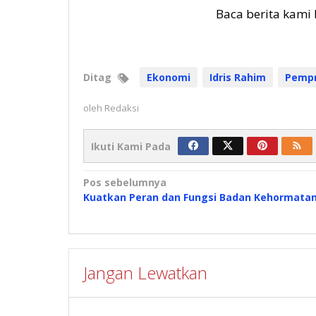
Baca berita kami 
Ditag
Ekonomi
Idris Rahim
Pempr
oleh
Redaksi
Ikuti Kami Pada
Navigasi
Pos sebelumnya
Kuatkan Peran dan Fungsi Badan Kehormata
pos
Jangan Lewatkan