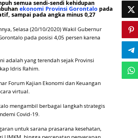
puh semua sendi-sendi kehidupan
umbuhan
ekonomi Provinsi Gorontalo
pada
gatif, sampai pada angka minus 0,27
nya, Selasa (20/10/2020) Wakil Gubernur
Gorontalo pada posisi 4,05 persen karena
ni adalah yang terendah sejak Provinsi
kap Idris Rahim.
inar Forum Kajian Ekonomi dan Keuangan
cara virtual.
talo mengambil berbagai langkah strategis
demi Covid-19.
ggaran untuk sarana prasarana kesehatan,
agi UMKM, hingga percepatan penyerapan