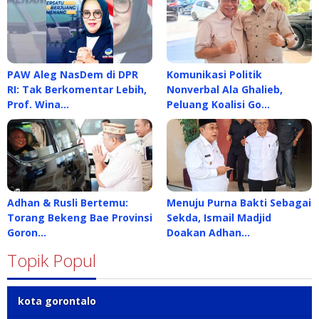
PAW Aleg NasDem di DPR
Komunikasi Politik
RI: Tak Berkomentar Lebih,
Nonverbal Ala Ghalieb,
Prof. Wina…
Peluang Koalisi Go…
Adhan & Rusli Bertemu:
Menuju Purna Bakti Sebagai
Torang Bekeng Bae Provinsi
Sekda, Ismail Madjid
Goron…
Doakan Adhan…
Topik Popul
kota gorontalo