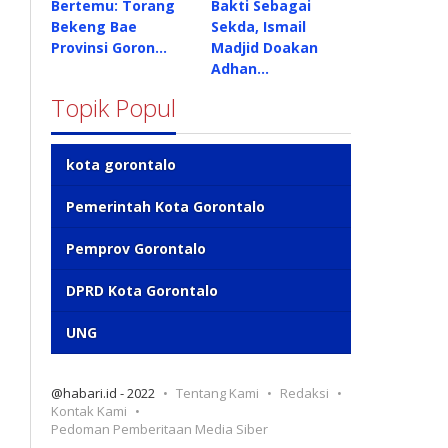
Bertemu: Torang
Bakti Sebagai
Bekeng Bae
Sekda, Ismail
Provinsi Goron…
Madjid Doakan
Adhan…
Topik Popul
kota gorontalo
Pemerintah Kota Gorontalo
Pemprov Gorontalo
DPRD Kota Gorontalo
UNG
@habari.id - 2022
Tentang Kami
Redaksi
Kontak Kami
Pedoman Pemberitaan Media Siber