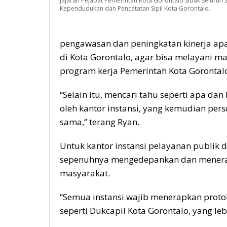
Jajaran Pejabat Pemerintah Kota Gorontalo sidak seluruh a
Kependudukan dan Pencatatan Sipil Kota Gorontalo.
pengawasan dan peningkatan kinerja apa
di Kota Gorontalo, agar bisa melayani 
program kerja Pemerintah Kota Gorontal
“Selain itu, mencari tahu seperti apa d
oleh kantor instansi, yang kemudian perso
sama,” terang Ryan.
Untuk kantor instansi pelayanan publik d
sepenuhnya mengedepankan dan menerap
masyarakat.
“Semua instansi wajib menerapkan protok
seperti Dukcapil Kota Gorontalo, yang l