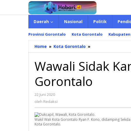
Lewati
ke
konten
Daerah
Nasional
Politik
Pendi
Provinsi Gorontalo
Kota Gorontalo
Kabupaten
Home
»
Kota Gorontalo
»
Wawali
Sidak
Kantor
Wawali Sidak Kan
Dukcapil
Kota
Gorontalo
Gorontalo
22 Juni 2020
oleh
Redaksi
oleh
Redaksi
Wakil Wali Kota Gorontalo Ryan F. Kono, didamping Sekda
Kota Gorontalo.