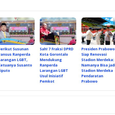
Berikut Susunan
Sah! 7 Fraksi DPRD
Presiden Prabowo
Pansus Ranperda
Kota Gorontalo
Siap Renovasi
Larangan LGBT,
Mendukung
Stadion Merdeka:
Ketuanya Susanto
Ranperda
Namanya Bisa jad
Liputo
Larangan LGBT
Stadion Merdeka
Usul Inisiatif
Pendaratan
Pemkot
Prabowo