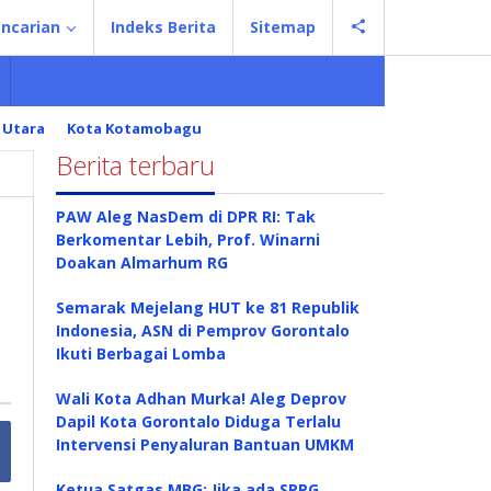
ncarian
Indeks Berita
Sitemap
 Utara
Kota Kotamobagu
Berita terbaru
PAW Aleg NasDem di DPR RI: Tak
Berkomentar Lebih, Prof. Winarni
Doakan Almarhum RG
Semarak Mejelang HUT ke 81 Republik
Indonesia, ASN di Pemprov Gorontalo
Ikuti Berbagai Lomba
Wali Kota Adhan Murka! Aleg Deprov
Dapil Kota Gorontalo Diduga Terlalu
Intervensi Penyaluran Bantuan UMKM
Ketua Satgas MBG: Jika ada SPPG