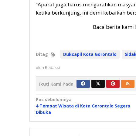
“Aparat juga harus mengarahkan masyar
ketika berkunjung, ini demi kebaikan be
Baca berita kami 
Ditag
Dukcapil Kota Gorontalo
Sida
oleh
Redaksi
Ikuti Kami Pada
Navigasi
Pos sebelumnya
4 Tempat Wisata di Kota Gorontalo Segera
pos
Dibuka