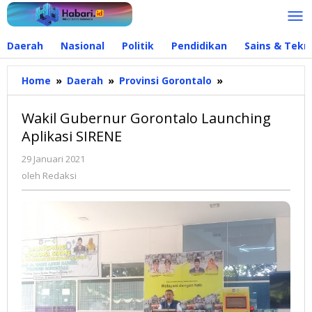
Lewati
ke
konten
Daerah
Nasional
Politik
Pendidikan
Sains & Tekn
Home
»
Daerah
»
Provinsi Gorontalo
»
Wakil
Gubernur
Gorontalo
Wakil Gubernur Gorontalo Launching
Launching
Aplikasi SIRENE
Aplikasi
SIRENE
29 Januari 2021
oleh
Redaksi
oleh
Redaksi