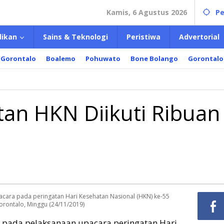
Kamis, 6 Agustus 2026
Pe
dikan
Sains & Teknologi
Peristiwa
Advertorial
 Gorontalo
Boalemo
Pohuwato
Bone Bolango
Gorontalo
tan HKN Diikuti Ribuan
cara pada peringatan Hari Kesehatan Nasional (HKN) ke-55
orontalo, Minggu (24/11/2019)
t pada pelaksanaan upacara peringatan Hari