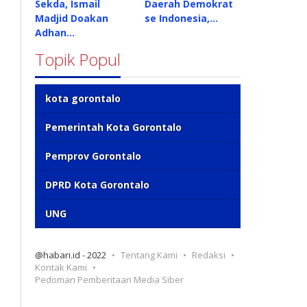
Sekda, Ismail
Daerah Demokrat
Madjid Doakan
se Indonesia,…
Adhan…
Topik Popul
kota gorontalo
Pemerintah Kota Gorontalo
Pemprov Gorontalo
DPRD Kota Gorontalo
UNG
@habari.id - 2022
Tentang Kami
Redaksi
Kontak Kami
Pedoman Pemberitaan Media Siber