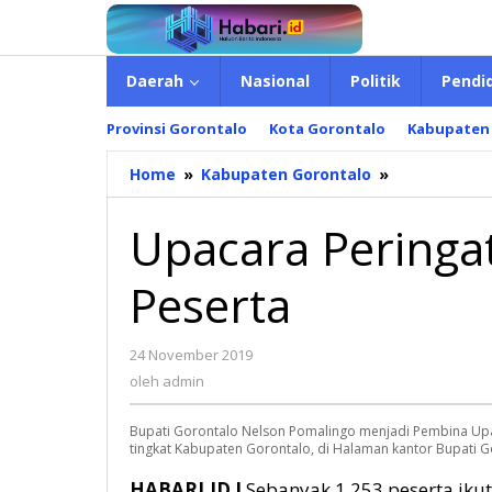
Lewati
ke
konten
Daerah
Nasional
Politik
Pendi
Provinsi Gorontalo
Kota Gorontalo
Kabupaten
Home
»
Kabupaten Gorontalo
»
Upacara
Peringatan
HKN
Upacara Peringa
Diikuti
Ribuan
Peserta
Peserta
24 November 2019
oleh
admin
oleh
admin
Bupati Gorontalo Nelson Pomalingo menjadi Pembina Upa
tingkat Kabupaten Gorontalo, di Halaman kantor Bupati G
HABARI.ID I
Sebanyak 1.253 peserta iku