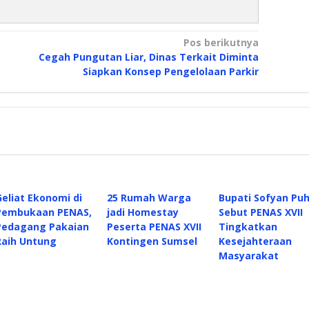
Pos berikutnya
Cegah Pungutan Liar, Dinas Terkait Diminta
Siapkan Konsep Pengelolaan Parkir
Geliat Ekonomi di
25 Rumah Warga
Bupati Sofyan Puh
Pembukaan PENAS,
jadi Homestay
Sebut PENAS XVII
Pedagang Pakaian
Peserta PENAS XVII
Tingkatkan
Raih Untung
Kontingen Sumsel
Kesejahteraan
Masyarakat