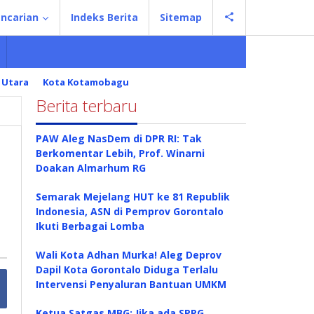
ncarian
Indeks Berita
Sitemap
 Utara
Kota Kotamobagu
Berita terbaru
PAW Aleg NasDem di DPR RI: Tak
Berkomentar Lebih, Prof. Winarni
Doakan Almarhum RG
Semarak Mejelang HUT ke 81 Republik
Indonesia, ASN di Pemprov Gorontalo
Ikuti Berbagai Lomba
Wali Kota Adhan Murka! Aleg Deprov
Dapil Kota Gorontalo Diduga Terlalu
Intervensi Penyaluran Bantuan UMKM
Ketua Satgas MBG: Jika ada SPPG