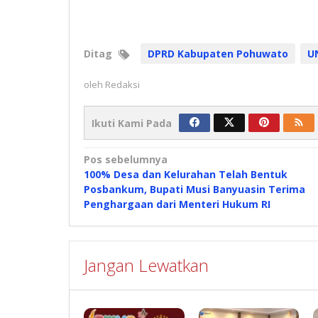
Ditag
DPRD Kabupaten Pohuwato
U
oleh
Redaksi
Ikuti Kami Pada
Navigasi
Pos sebelumnya
100% Desa dan Kelurahan Telah Bentuk
pos
Posbankum, Bupati Musi Banyuasin Terima
Penghargaan dari Menteri Hukum RI
Jangan Lewatkan