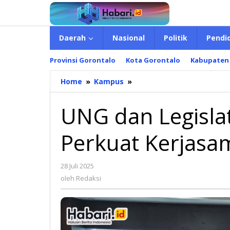
Lewati
ke
konten
Daerah
Nasional
Politik
Pendi
Provinsi Gorontalo
Kota Gorontalo
Kabupaten
Home
»
Kampus
»
UNG
dan
Legislator
UNG dan Legisla
Bumi
Panua
Perkuat Kerjasa
Perkuat
Kerjasama
28 Juli 2025
oleh
Redaksi
oleh
Redaksi