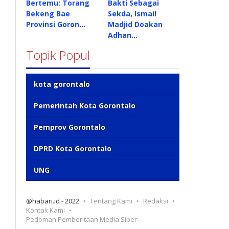
Bertemu: Torang
Bakti Sebagai
Bekeng Bae
Sekda, Ismail
Provinsi Goron…
Madjid Doakan
Adhan…
Topik Popul
kota gorontalo
Pemerintah Kota Gorontalo
Pemprov Gorontalo
DPRD Kota Gorontalo
UNG
@habari.id - 2022
Tentang Kami
Redaksi
Kontak Kami
Pedoman Pemberitaan Media Siber