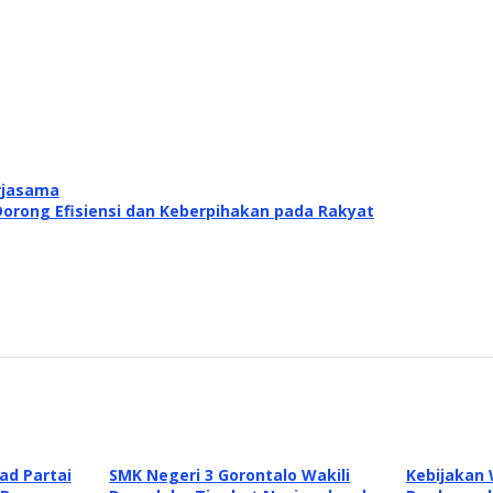
rjasama
 Dorong Efisiensi dan Keberpihakan pada Rakyat
d Partai
SMK Negeri 3 Gorontalo Wakili
Kebijakan 