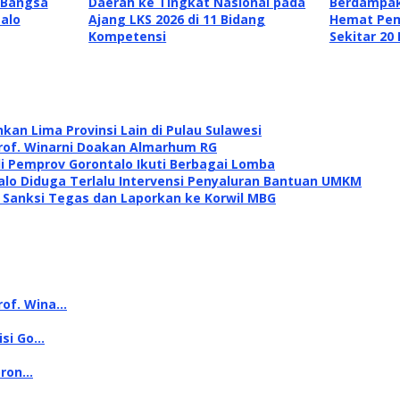
 Bangsa
Daerah ke Tingkat Nasional pada
Berdampak
alo
Ajang LKS 2026 di 11 Bidang
Hemat Pem
Kompetensi
Sekitar 20
kan Lima Provinsi Lain di Pulau Sulawesi
rof. Winarni Doakan Almarhum RG
di Pemprov Gorontalo Ikuti Berbagai Lomba
alo Diduga Terlalu Intervensi Penyaluran Bantuan UMKM
i Sanksi Tegas dan Laporkan ke Korwil MBG
rof. Wina…
isi Go…
oron…