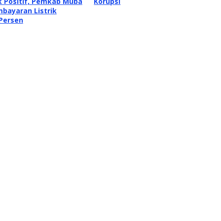
 Positif, Pemkab Muba
Korupsi
bayaran Listrik
 Persen