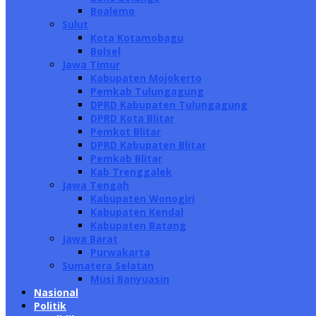
Boalemo
Sulut
Kota Kotamobagu
Bolsel
Jawa Timur
Kabupaten Mojokerto
Pemkab Tulungagung
DPRD Kabupaten Tulungagung
DPRD Kota Blitar
Pemkot Blitar
DPRD Kabupaten Blitar
Pemkab Blitar
Kab Trenggalek
Jawa Tengah
Kabupaten Wonogiri
Kabupaten Kendal
Kabupaten Batang
Jawa Barat
Purwakarta
Sumatera Selatan
Musi Banyuasin
Nasional
Politik