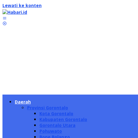
Lewati ke konten
Daerah
Provinsi Gorontalo
Kota Gorontalo
Kabupaten Gorontalo
Gorontalo Utara
Pohuwato
Bone Bolango