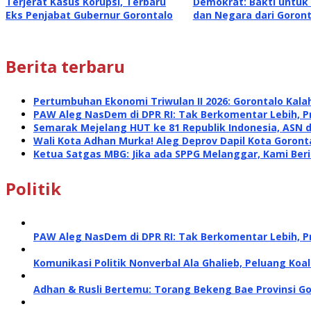
Terjerat Kasus Korupsi, Terbaru
Demokrat: Bakti untuk
Eks Penjabat Gubernur Gorontalo
dan Negara dari Goront
Berita terbaru
Pertumbuhan Ekonomi Triwulan II 2026: Gorontalo Kalah
PAW Aleg NasDem di DPR RI: Tak Berkomentar Lebih, P
Semarak Mejelang HUT ke 81 Republik Indonesia, ASN 
Wali Kota Adhan Murka! Aleg Deprov Dapil Kota Goront
Ketua Satgas MBG: Jika ada SPPG Melanggar, Kami Ber
Politik
PAW Aleg NasDem di DPR RI: Tak Berkomentar Lebih, P
Komunikasi Politik Nonverbal Ala Ghalieb, Peluang Koal
Adhan & Rusli Bertemu: Torang Bekeng Bae Provinsi G