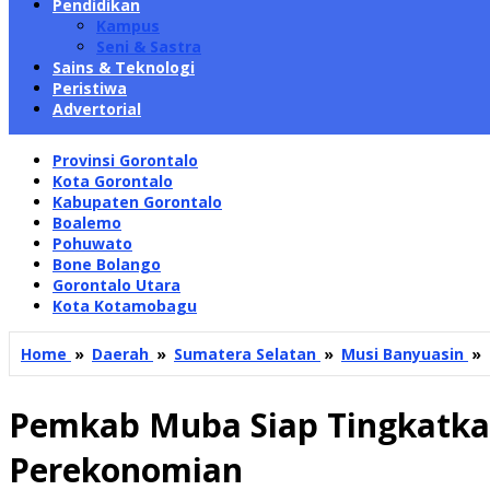
Pendidikan
Kampus
Seni & Sastra
Sains & Teknologi
Peristiwa
Advertorial
Provinsi Gorontalo
Kota Gorontalo
Kabupaten Gorontalo
Boalemo
Pohuwato
Bone Bolango
Gorontalo Utara
Kota Kotamobagu
Home
»
Daerah
»
Sumatera Selatan
»
Musi Banyuasin
»
Pemkab Muba Siap Tingkatk
Perekonomian