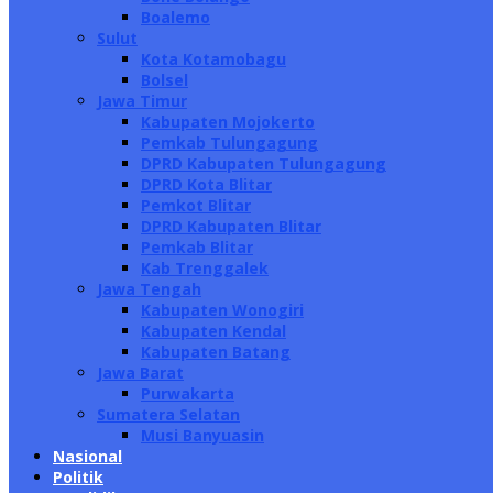
Boalemo
Sulut
Kota Kotamobagu
Bolsel
Jawa Timur
Kabupaten Mojokerto
Pemkab Tulungagung
DPRD Kabupaten Tulungagung
DPRD Kota Blitar
Pemkot Blitar
DPRD Kabupaten Blitar
Pemkab Blitar
Kab Trenggalek
Jawa Tengah
Kabupaten Wonogiri
Kabupaten Kendal
Kabupaten Batang
Jawa Barat
Purwakarta
Sumatera Selatan
Musi Banyuasin
Nasional
Politik