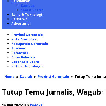
Pendidikan
Kampus
Seni & Sastra
Sains & Teknologi
Peristiwa
Advertorial
Provinsi Gorontalo
Kota Gorontalo
Kabupaten Gorontalo
Boalemo
Pohuwato
Bone Bolango
Gorontalo Utara
Kota Kotamobagu
Home
»
Daerah
»
Provinsi Gorontalo
»
Tutup Temu Jurnal
Tutup Temu Jurnalis, Wagub: 
14 Juni 2026
oleh
Redaksi