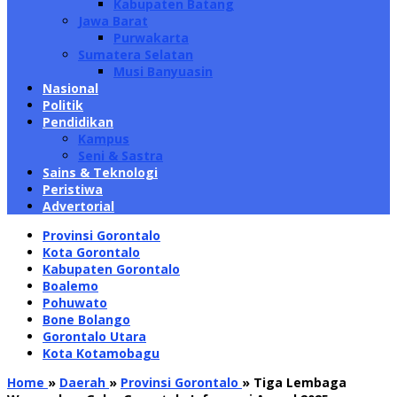
Kabupaten Batang
Jawa Barat
Purwakarta
Sumatera Selatan
Musi Banyuasin
Nasional
Politik
Pendidikan
Kampus
Seni & Sastra
Sains & Teknologi
Peristiwa
Advertorial
Provinsi Gorontalo
Kota Gorontalo
Kabupaten Gorontalo
Boalemo
Pohuwato
Bone Bolango
Gorontalo Utara
Kota Kotamobagu
Home
»
Daerah
»
Provinsi Gorontalo
»
Tiga Lembaga