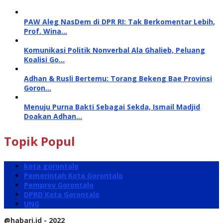
PAW Aleg NasDem di DPR RI: Tak Berkomentar Lebih,
Prof. Wina…
Komunikasi Politik Nonverbal Ala Ghalieb, Peluang
Koalisi Go…
Adhan & Rusli Bertemu: Torang Bekeng Bae Provinsi
Goron…
Menuju Purna Bakti Sebagai Sekda, Ismail Madjid
Doakan Adhan…
Topik Popul
kota gorontalo
Pemerintah Kota Gorontalo
Pemprov Gorontalo
DPRD Kota Gorontalo
UNG
@habari.id - 2022