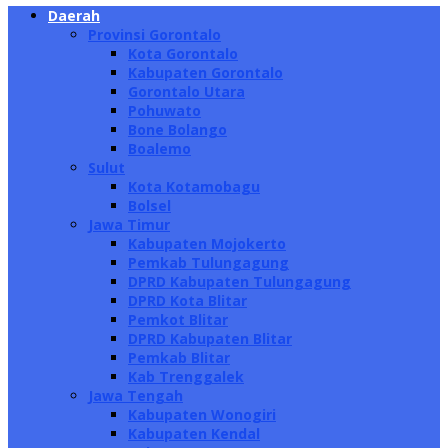
Daerah
Provinsi Gorontalo
Kota Gorontalo
Kabupaten Gorontalo
Gorontalo Utara
Pohuwato
Bone Bolango
Boalemo
Sulut
Kota Kotamobagu
Bolsel
Jawa Timur
Kabupaten Mojokerto
Pemkab Tulungagung
DPRD Kabupaten Tulungagung
DPRD Kota Blitar
Pemkot Blitar
DPRD Kabupaten Blitar
Pemkab Blitar
Kab Trenggalek
Jawa Tengah
Kabupaten Wonogiri
Kabupaten Kendal