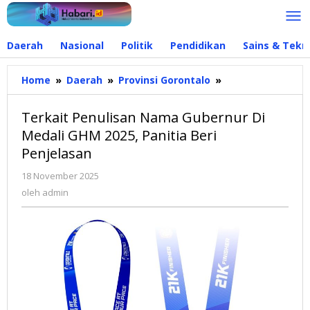
Lewati
ke
konten
Daerah
Nasional
Politik
Pendidikan
Sains & Tekn
Home
»
Daerah
»
Provinsi Gorontalo
»
Terkait
Penulisan
Nama
Terkait Penulisan Nama Gubernur Di
Gubernur
Medali GHM 2025, Panitia Beri
Di
Penjelasan
Medali
GHM
18 November 2025
oleh
2025,
admin
oleh
admin
Panitia
Beri
Penjelasan