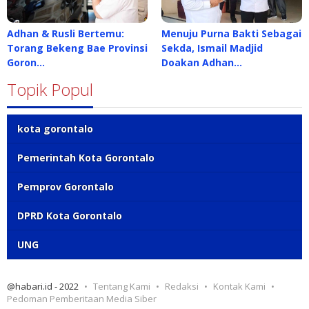
Adhan & Rusli Bertemu:
Menuju Purna Bakti Sebagai
Torang Bekeng Bae Provinsi
Sekda, Ismail Madjid
Goron…
Doakan Adhan…
Topik Popul
kota gorontalo
Pemerintah Kota Gorontalo
Pemprov Gorontalo
DPRD Kota Gorontalo
UNG
@habari.id - 2022
Tentang Kami
Redaksi
Kontak Kami
Pedoman Pemberitaan Media Siber